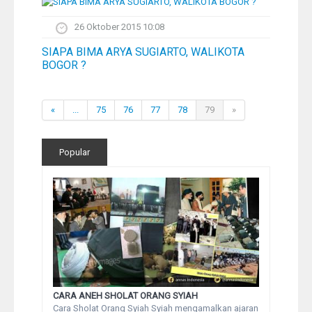
26 Oktober 2015 10:08
SIAPA BIMA ARYA SUGIARTO, WALIKOTA
BOGOR ?
«
...
75
76
77
78
79
»
Popular
CARA ANEH SHOLAT ORANG SYIAH
Cara Sholat Orang Syiah Syiah mengamalkan ajaran