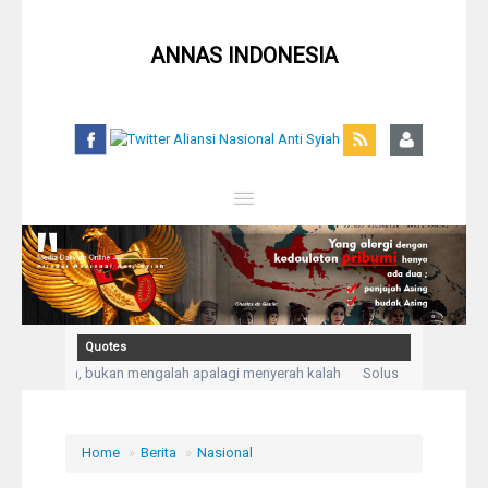
ANNAS INDONESIA
Close
Home
Profil
Quotes
epasrahan, bukan mengalah apalagi menyerah kalah
Solusi untuk setiap m
Berita
a Allah aku mengadukan kesusahan dan kesedihanku.” (Q,S Yusuf: 86)
Kege
Syiah
Home
»
Berita
»
Nasional