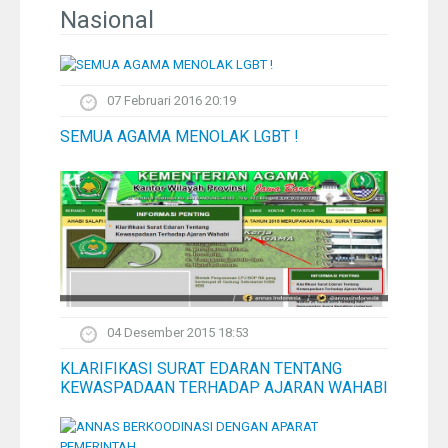
Pelangi
Nasional
Galeri Foto
07 Februari 2016 20:19
Ustadz
SEMUA AGAMA MENOLAK LGBT !
Download
Peta Lokasi
Kontak
04 Desember 2015 18:53
KLARIFIKASI SURAT EDARAN TENTANG
KEWASPADAAN TERHADAP AJARAN WAHABI