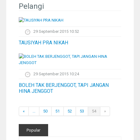
Pelangi
Pelangi
Galeri Foto
29 September 2015 10:52
Ustadz
TAUSIYAH PRA NIKAH
Download
Peta Lokasi
29 September 2015 10:24
BOLEH TAK BERJENGGOT, TAPI JANGAN
Kontak
HINA JENGGOT
«
...
50
51
52
53
54
»
Popular