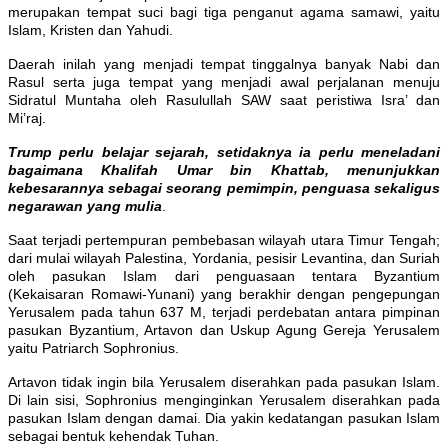
merupakan tempat suci bagi tiga penganut agama samawi, yaitu
Islam, Kristen dan Yahudi.
Daerah inilah yang menjadi tempat tinggalnya banyak Nabi dan
Rasul serta juga tempat yang menjadi awal perjalanan menuju
Sidratul Muntaha oleh Rasulullah SAW saat peristiwa Isra’ dan
Mi’raj.
Trump perlu belajar sejarah, setidaknya ia perlu meneladani
bagaimana Khalifah Umar bin Khattab, menunjukkan
kebesarannya sebagai seorang pemimpin, penguasa sekaligus
negarawan yang mulia
.
Saat terjadi pertempuran pembebasan wilayah utara Timur Tengah;
dari mulai wilayah Palestina, Yordania, pesisir Levantina, dan Suriah
oleh pasukan Islam dari penguasaan tentara Byzantium
(Kekaisaran Romawi-Yunani) yang berakhir dengan pengepungan
Yerusalem pada tahun 637 M, terjadi perdebatan antara pimpinan
pasukan Byzantium, Artavon dan Uskup Agung Gereja Yerusalem
yaitu Patriarch Sophronius.
Artavon tidak ingin bila Yerusalem diserahkan pada pasukan Islam.
Di lain sisi, Sophronius menginginkan Yerusalem diserahkan pada
pasukan Islam dengan damai. Dia yakin kedatangan pasukan Islam
sebagai bentuk kehendak Tuhan.