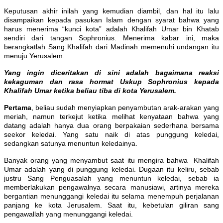
Keputusan akhir inilah yang kemudian diambil, dan hal itu lalu
disampaikan kepada pasukan Islam dengan syarat bahwa yang
harus menerima “kunci kota” adalah Khalifah Umar bin Khatab
sendiri dari tangan Sophronius. Menerima kabar ini, maka
berangkatlah Sang Khalifah dari Madinah memenuhi undangan itu
menuju Yerusalem.
Yang ingin diceritakan di sini adalah bagaimana reaksi
kekaguman dan rasa hormat Uskup Sophronius kepada
Khalifah Umar ketika beliau tiba di kota Yerusalem.
Pertama
, beliau sudah menyiapkan penyambutan arak-arakan yang
meriah, namun terkejut ketika melihat kenyataan bahwa yang
datang adalah hanya dua orang berpakaian sederhana bersama
seekor keledai. Yang satu naik di atas punggung keledai,
sedangkan satunya menuntun keledainya.
Banyak orang yang menyambut saat itu mengira bahwa Khalifah
Umar adalah yang di punggung keledai. Dugaan itu keliru, sebab
justru Sang Penguasalah yang menuntun keledai, sebab ia
memberlakukan pengawalnya secara manusiawi, artinya mereka
bergantian menunggangi keledai itu selama menempuh perjalanan
panjang ke kota Jerusalem. Saat itu, kebetulan giliran sang
pengawallah yang menunggangi keledai.