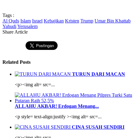
Tags :
Al Quds
Islam
Israel
Kebajikan
Kristen
Trump
Umar Bin Khattab
Yahudi
Yerusalem
Share Article
Related Posts
TURUN DARI MACAN
<p><img alt= src=...
ALLAHU AKBAR! Erdogan Menang...
<p style= text-align:justify ><img alt= src=...
CINA SUSAH SENDIRI
<p><img alt= src=...