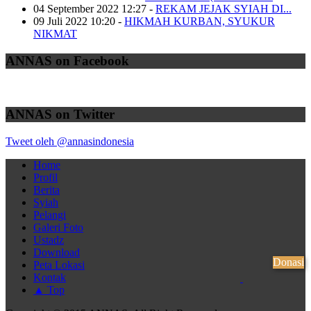
04 September 2022 12:27
-
REKAM JEJAK SYIAH DI...
09 Juli 2022 10:20
-
HIKMAH KURBAN, SYUKUR
NIKMAT
ANNAS on Facebook
ANNAS on Twitter
Tweet oleh @annasindonesia
Home
Profil
Berita
Syiah
Pelangi
Galeri Foto
Ustadz
Download
Donasi
Peta Lokasi
Kontak
▲ Top