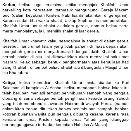
Kedua
, beliau juga terkesima ketika mengajak Khalifah Umar
berkeliling kota Yerusalem, termasuk mengunjungi Gereja Makam
Suci (dalam keyakinan Kristen, Nabi Isa dimakamkan di gereja ini).
Karena sudah tiba waktu shalat, Uskup Sophronius mempersilakan
Khalifah Umar untuk shalat di dalam gereja, namun beliau serta
merta menolaknya, lalu memilih shalat di luar gereja.
Khalifah Umar khawatir kalau seandainya ia shalat di dalam gereja
tersebut, nanti umat Islam yang tidak paham di masa depan akan
mengubah gereja ini menjadi masjid dengan dalih Khalifah Umar
pernah shalat di situ. Ini dikhawatirkan akan menzalimi hak umat
Nasrani. Kelak sebagai bentuk penghormatan atas kemuliaan hati
sang Khalifah, di tempat beliau shalat lalu dibangunlah Masjid Umar
bin Khattab ra.
Ketiga
, ketika kemudian Khalifah Umar minta diantar ke Kuil
Sulaiman di kompleks Al Aqsha, beliau mendapati bahwa lokasi itu
telah berubah menjadi tempat penimbunan sampah yang sengaja
dibuang di sana sebagai bentuk penghinaan kepada orang Yahudi
yang telah membunuhi tawanan Nasrani di wilayah Persia (namun
dalam kitab Yahudi dituliskan bahwa penimbunan sampah, bahkan
kotoran bulanan wanita pun sengaja dibuang kesana, karena rasa
kemarahan umat Kristen kepada umat Yahudi yang dianggap
bertanggungjawab terhadap kematian Nabi Isa Al Masih).