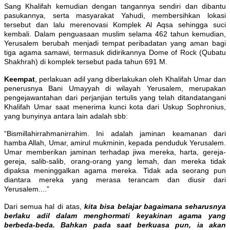
Sang Khalifah kemudian dengan tangannya sendiri dan dibantu
pasukannya, serta masyarakat Yahudi, membersihkan lokasi
tersebut dan lalu merenovasi Komplek Al Aqsa sehingga suci
kembali. Dalam penguasaan muslim selama 462 tahun kemudian,
Yerusalem berubah menjadi tempat peribadatan yang aman bagi
tiga agama samawi, termasuk didirikannya Dome of Rock (Qubatu
Shakhrah) di komplek tersebut pada tahun 691 M.
Keempat
, perlakuan adil yang diberlakukan oleh Khalifah Umar dan
penerusnya Bani Umayyah di wilayah Yerusalem, merupakan
pengejawantahan dari perjanjian tertulis yang telah ditandatangani
Khalifah Umar saat menerima kunci kota dari Uskup Sophronius,
yang bunyinya antara lain adalah sbb:
“Bismillahirrahmanirrahim. Ini adalah jaminan keamanan dari
hamba Allah, Umar, amirul mukminin, kepada penduduk Yerusalem.
Umar memberikan jaminan terhadap jiwa mereka, harta, gereja-
gereja, salib-salib, orang-orang yang lemah, dan mereka tidak
dipaksa meninggalkan agama mereka. Tidak ada seorang pun
diantara mereka yang merasa terancam dan diusir dari
Yerusalem....”
Dari semua hal di atas,
kita bisa belajar bagaimana seharusnya
berlaku adil dalam menghormati keyakinan agama yang
berbeda-beda. Bahkan pada saat berkuasa pun, ia akan