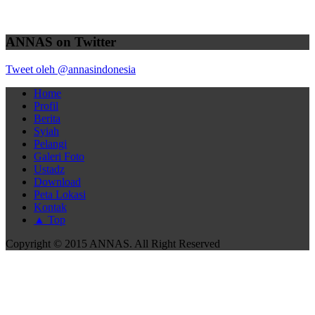
ANNAS on Twitter
Tweet oleh @annasindonesia
Home
Profil
Berita
Syiah
Pelangi
Galeri Foto
Ustadz
Download
Peta Lokasi
Kontak
▲ Top
Copyright © 2015 ANNAS. All Right Reserved