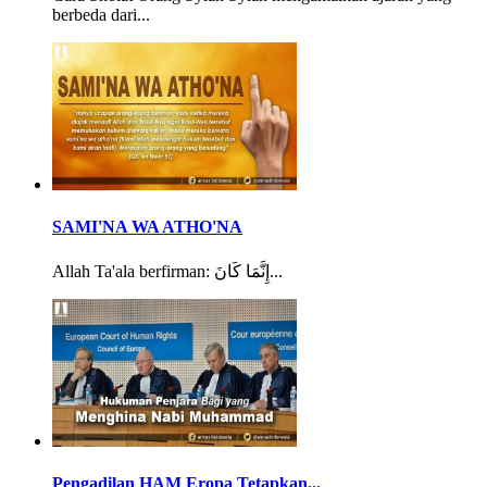
berbeda dari...
SAMI'NA WA ATHO'NA
Allah Ta'ala berfirman: إِنَّمَا كَانَ...
Pengadilan HAM Eropa Tetapkan...