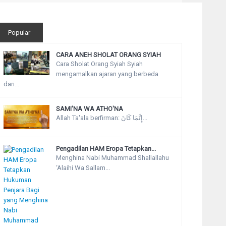
Popular
CARA ANEH SHOLAT ORANG SYIAH
Cara Sholat Orang Syiah Syiah
mengamalkan ajaran yang berbeda
dari...
SAMI'NA WA ATHO'NA
Allah Ta'ala berfirman: إِنَّمَا كَانَ...
Pengadilan HAM Eropa Tetapkan...
Menghina Nabi Muhammad Shallallahu
‘Alaihi Wa Sallam...