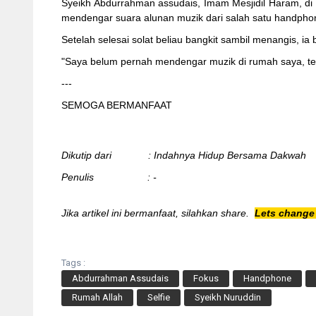
Syeikh Abdurrahman assudais, Imam Mesjidil Haram, di
mendengar suara alunan muzik dari salah satu handphon
Setelah selesai solat beliau bangkit sambil menangis, ia
"Saya belum pernah mendengar muzik di rumah saya, teta
---
SEMOGA BERMANFAAT
Dikutip dari : Indahnya Hidup Bersama Dakwah
Penulis : -
Jika artikel ini bermanfaat, silahkan share.
Lets change 
Tags :
Abdurrahman Assudais
Fokus
Handphone
Rumah Allah
Selfie
Syeikh Nuruddin