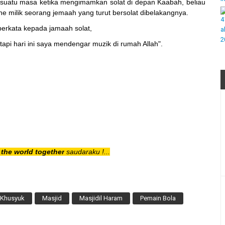
 suatu masa ketika mengimamkan solat di depan Kaabah, beliau
e milik seorang jemaah yang turut bersolat dibelakangnya.
 berkata kepada jamaah solat,
pi hari ini saya mendengar muzik di rumah Allah".
the world together
saudaraku !...
Khusyuk
Masjid
Masjidil Haram
Pemain Bola