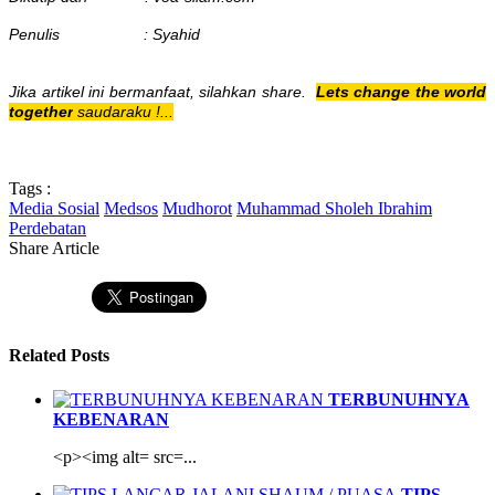
Penulis : Syahid
Jika artikel ini bermanfaat, silahkan share.
Lets change the world
together
saudaraku !...
Tags :
Media Sosial
Medsos
Mudhorot
Muhammad Sholeh Ibrahim
Perdebatan
Share Article
Related Posts
TERBUNUHNYA
KEBENARAN
<p><img alt= src=...
TIPS