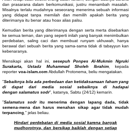
dan prasarana dalam berkomunikasi, justru menambah masalah.
Misalnya terlalu mudahnya seseorang menerima sebuah informasi
yang didapat tanpa memilah dan memilih apakah berita yang
diterimanya itu benar atau hoax alias palsu.
Kemudian berita yang diterimanya dengan serta merta disebarkan
ke semua teman, dan yang seperti inilah yang banyak menimbulkan
perdebatan, saling caci dan membuat runyam ukhuwah, hanya
berawal dari sebuah berita yang sama-sama tidak di tabayyun kan
kebenaranya.
Mensikapi akan hal ini,
sesepuh Ponpes Al-Mukmin Ngruki
Surakarta, Ustadz Muhammad Sholeh Ibrahim
, kepada
reporter
voa-islam.com
Abdullah Protonema, beliu mengatakan.
"
Sebaiknya bila ada perbedaan dan ketidaksamaan faham yang
di dapat dari media sosial sebaiknya di hadapai
dengan salamatus sodr
", katanya, Sabtu (24/12) kemarin.
"
Salamatus sodr
itu menerima dengan lapang dada, tidak
semena-mena dan harus menahan sikap agar tidak mudah
terpancing
," jelas beliau.
Hindari perdebatan di media sosial karena banyak
mudhorotnya, dan bersikap baiklah dengan setiap