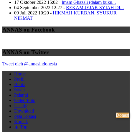
17 Oktober 2022 15:02
-
Imam Ghazali (dalam buku...
04 September 2022 12:27
-
REKAM JEJAK SYIAH DI...
09 Juli 2022 10:20
-
HIKMAH KURBAN, SYUKUR
NIKMAT
ANNAS on Facebook
ANNAS on Twitter
Tweet oleh @annasindonesia
Home
Profil
Berita
Syiah
Pelangi
Galeri Foto
Ustadz
Download
Donasi
Peta Lokasi
Kontak
▲ Top