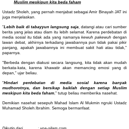
Muslim meskipun kita beda faham
Ustadz Sholeh, yang pernah menjabat sebagai Amir Binayah JAT ini
juga menjelaskan.
"
Lebih baik di tabayyun langsung saja
, datangi atau cari sumber
berita yang jelas atau diam itu lebih selamat. Karena perdebatan di
media sosial itu tidak ada yang namanya
kewuh pakewuh
dengan
lawan debat, akhirnya terkadang jawabannya pun tidak pakai pikir
panjang, apakah jawabannya ini membuat sakit hati atau tidak,"
paparnya.
"Berbeda dengan diakusi secara langsung, kita tidak akan mudah
berkata-kata, karena khawatir akan memancing emosi yang di
depan," ujar beliau.
"
Hindari perdebatan di media sosial karena banyak
mudhorotnya, dan bersikap baiklah dengan setiap Muslim
meskipun kita beda faham
," tutup beliau memberika nasehat.
Demikian nasehat sesepuh Mahad Islam Al Mukmin ngruki Ustadz
Muhamad Sholeh.Ibrahim. Semoga bermanfaat.
Dikutip dari : voa-silam.com