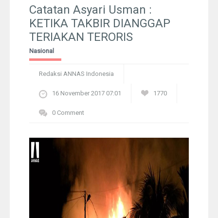
Pelangi
Catatan Asyari Usman :
KETIKA TAKBIR DIANGGAP
Galeri Foto
TERIAKAN TERORIS
Nasional
Ustadz
Redaksi ANNAS Indonesia
Download
16 November 2017 07:01
1770
Peta Lokasi
0 Comment
Kontak