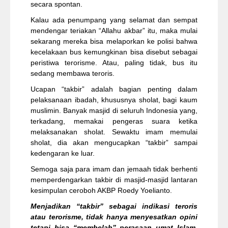
secara spontan.
Kalau ada penumpang yang selamat dan sempat
mendengar teriakan “Allahu akbar” itu, maka mulai
sekarang mereka bisa melaporkan ke polisi bahwa
kecelakaan bus kemungkinan bisa disebut sebagai
peristiwa terorisme. Atau, paling tidak, bus itu
sedang membawa teroris.
Ucapan “takbir” adalah bagian penting dalam
pelaksanaan ibadah, khususnya sholat, bagi kaum
muslimin. Banyak masjid di seluruh Indonesia yang,
terkadang, memakai pengeras suara ketika
melaksanakan sholat. Sewaktu imam memulai
sholat, dia akan mengucapkan “takbir” sampai
kedengaran ke luar.
Semoga saja para imam dan jemaah tidak berhenti
memperdengarkan takbir di masjid-masjid lantaran
kesimpulan ceroboh AKBP Roedy Yoelianto.
Menjadikan “takbir” sebagai indikasi teroris
atau terorisme, tidak hanya menyesatkan opini
tetapi bisa “membelah” perasaan umat Islam
.