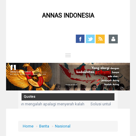
ANNAS INDONESIA
Close
Home
Profil
Quotes
han, bukan mengalah apalagi menyerah kalah
Solusi untuk setiap masalah
Berita
h aku mengadukan kesusahan dan kesedihanku.” (Q,S Yusuf: 86)
Kegelisaha
Syiah
Home
»
Berita
»
Nasional