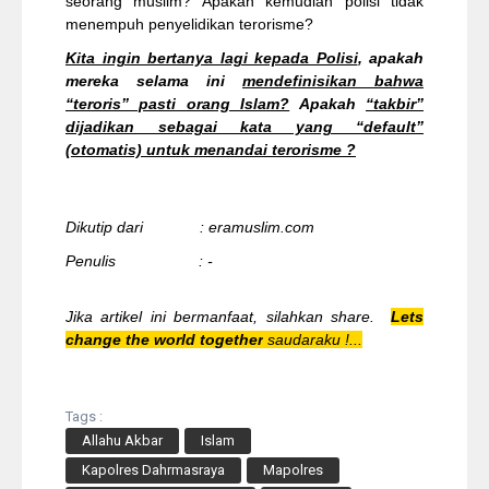
seorang muslim? Apakah kemudian polisi tidak
menempuh penyelidikan terorisme?
Kita ingin bertanya lagi kepada Polisi
, apakah
mereka selama ini
mendefinisikan bahwa
“teroris” pasti orang Islam?
Apakah
“takbir”
dijadikan sebagai kata yang “default”
(otomatis) untuk menandai terorisme ?
Dikutip dari : eramuslim.com
Penulis : -
Jika artikel ini bermanfaat, silahkan share.
Lets
change the world together
saudaraku !...
Tags :
Allahu Akbar
Islam
Kapolres Dahrmasraya
Mapolres