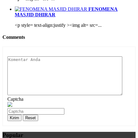
FENOMENA
MASJID DHIRAR
<p style= text-align:justify ><img alt= src=...
Comments
Captcha
Popular