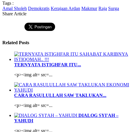
Tags :
Amal Sholeh
Demokratis
Kerajaan Ardan
Makmur
Raja
Surga
Share Article
Related Posts
TERNYATA ISTIGHFAR ITU...
<p><img alt= src=...
CARA RASULULLAH SAW TAKLUKAN...
<p><img alt= src=...
DIALOG SYI'AH –
YAHUDI
<p><img alt= src=...