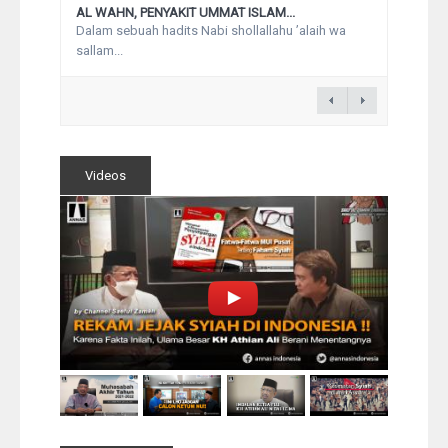
AL WAHN, PENYAKIT UMMAT ISLAM...
Dalam sebuah hadits Nabi shollallahu ’alaih wa
sallam...
Videos