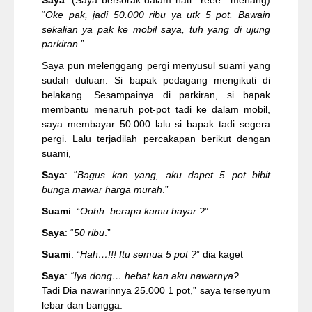
Saya
: (Saya bersorak dalam hati. Yeee…menang)
“
Oke pak, jadi 50.000 ribu ya utk 5 pot. Bawain
sekalian ya pak ke mobil saya, tuh yang di ujung
parkiran.
”
Saya pun melenggang pergi menyusul suami yang
sudah duluan. Si bapak pedagang mengikuti di
belakang. Sesampainya di parkiran, si bapak
membantu menaruh pot-pot tadi ke dalam mobil,
saya membayar 50.000 lalu si bapak tadi segera
pergi. Lalu terjadilah percakapan berikut dengan
suami,
Saya
: “
Bagus kan yang, aku dapet 5 pot bibit
bunga mawar harga murah
.”
Suami
: “
Oohh..berapa kamu bayar ?
”
Saya
: “
50 ribu
.”
Suami
: “
Hah…!!! Itu semua 5 pot ?
” dia kaget
Saya
:
“Iya dong… hebat kan aku nawarnya?
Tadi Dia nawarinnya 25.000 1 pot,” saya tersenyum
lebar dan bangga.