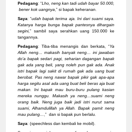
Pedagang
: “
Lho, neng kan tadi udah bayar 50.000,
bener kok uangnya
,” si bapak keheranan.
Saya
: “
udah bapak terima aja. Ini dari suami saya.
Katanya harga bunga bapak pantesnya dihargain
segini,
” sambil saya serahkan uang 150.000 ke
tangannya.
Pedagang
: Tiba-tiba menangis dan berkata, “
Ya
Allah neng… makasih banyak neng… ini jawaban
do'a bapak sedari pagi, seharian dagangan bapak
gak ada yang beli, yang noleh pun gak ada. Anak
istri bapak lagi sakit di rumah gak ada uang buat
berobat. Pas neng nawar bapak pikir gak apa-apa
harga segitu asal ada uang buat beli beras aja buat
makan. Ini bapak mau buru-buru pulang kasian
mereka nunggu. Makasih ya neng…suami neng
orang baik. Neng juga baik jadi istri nurut sama
suami, Alhamdulillah ya Allah. Bapak pamit neng
mau pulang…
,” dan si bapak pun berlalu.
Saya
: (speechless dan kembali ke mobil).