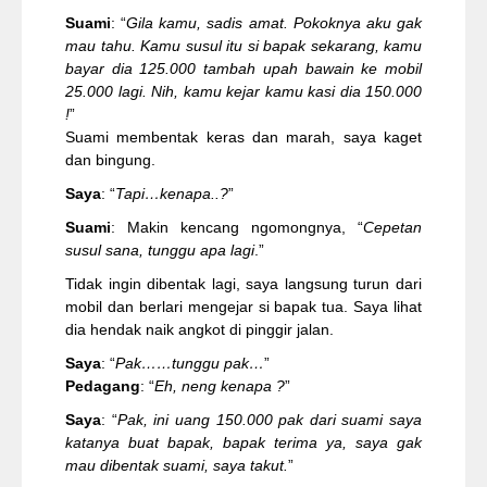
Suami
: “
Gila kamu, sadis amat. Pokoknya aku gak
mau tahu. Kamu susul itu si bapak sekarang, kamu
bayar dia 125.000 tambah upah bawain ke mobil
25.000 lagi. Nih, kamu kejar kamu kasi dia 150.000
!
”
Suami membentak keras dan marah, saya kaget
dan bingung.
Saya
: “
Tapi…kenapa..?
”
Suami
: Makin kencang ngomongnya, “
Cepetan
susul sana, tunggu apa lagi
.”
Tidak ingin dibentak lagi, saya langsung turun dari
mobil dan berlari mengejar si bapak tua. Saya lihat
dia hendak naik angkot di pinggir jalan.
Saya
: “
Pak……tunggu pak…
”
Pedagang
: “
Eh, neng kenapa ?
”
Saya
: “
Pak, ini uang 150.000 pak dari suami saya
katanya buat bapak, bapak terima ya, saya gak
mau dibentak suami, saya takut.
”