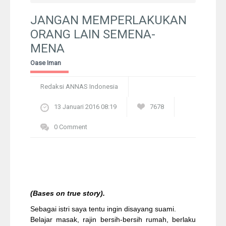
Pelangi
JANGAN MEMPERLAKUKAN
ORANG LAIN SEMENA-
Galeri Foto
MENA
Oase Iman
Ustadz
Redaksi ANNAS Indonesia
Download
13 Januari 2016 08:19
7678
Peta Lokasi
0 Comment
Kontak
(Bases on true story).
Sebagai istri saya tentu ingin disayang suami.
Belajar masak, rajin bersih-bersih rumah, berlaku