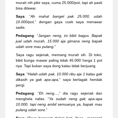
murah nih pikir saya, cuma 25.000/pot, tapi ah pasti
bisa ditawar.
Saya
: “
Ah mahal banget pak 25.000, udah
10.000/pot,
” dengan gaya cuek saya menawar
sadis.
Pedagang
: “
Jangan neng, ini bibit bagus. Bapak
jual udah murah, 15.000 aja gimana neng bapak
udah sore mau pulang
.”
Saya ragu sejenak, memang murah sih. Di toko,
bibit bunga mawar paling tidak 45.000 harga 1 pot
nya. Tapi bukan saya dong kalau tidak berjuang.
Saya
: “
Halah udah pak, 10.000 ribu aja 1 kalau gak
dikasih ya gak apa-apa
,” saya berlagak hendak
pergi.
Pedagang
: “
Eh neng…
,” dia ragu sejenak dan
menghela nafas. “
Ya sudah neng gak apa-apa
10.000, tapi neng ambil semuanya ya, bapak mau
pulang udah sore
.”