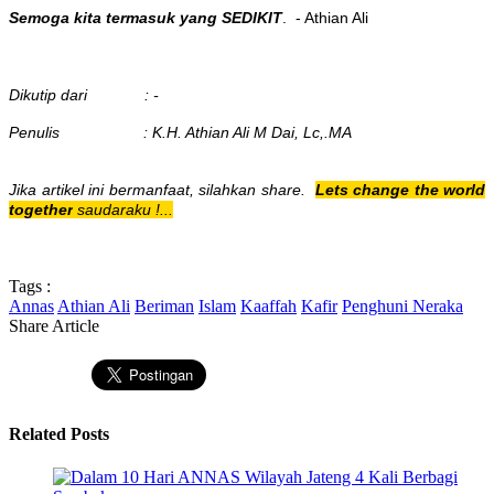
Semoga kita termasuk yang SEDIKIT
. - Athian Ali
Dikutip dari : -
Penulis : K.H. Athian Ali M Dai, Lc,.MA
Jika artikel ini bermanfaat, silahkan share.
Lets change the world
together
saudaraku !...
Tags :
Annas
Athian Ali
Beriman
Islam
Kaaffah
Kafir
Penghuni Neraka
Share Article
Related Posts