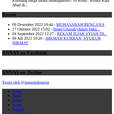
Kubuang harga diriku dihadapanMU Ya Robb.. Ketika Kata
Jihad di...
Recent
09 Desember 2022 19:44
-
MUHASABAH BENCANA
17 Oktober 2022 15:02
-
Imam Ghazali (dalam buku...
04 September 2022 12:27
-
REKAM JEJAK SYIAH DI...
09 Juli 2022 10:20
-
HIKMAH KURBAN, SYUKUR
NIKMAT
ANNAS on Facebook
ANNAS on Twitter
Tweet oleh @annasindonesia
Home
Profil
Berita
Syiah
Pelangi
Galeri Foto