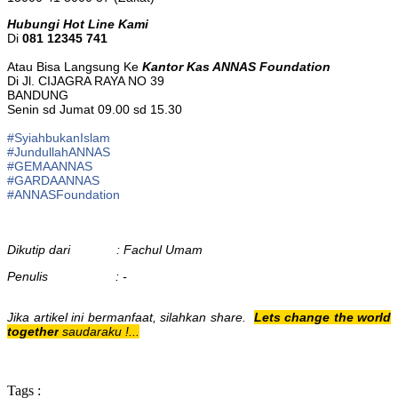
Hubungi Hot Line Kami
Di
081 12345 741
Atau Bisa Langsung Ke
Kantor Kas ANNAS Foundation
Di Jl. CIJAGRA RAYA NO 39
BANDUNG
Senin sd Jumat 09.00 sd 15.30
#
SyiahbukanIslam
#
JundullahANNAS
#
GEMAANNAS
#
GARDAANNAS
#
ANNASFoundation
Dikutip dari : Fachul Umam
Penulis : -
Jika artikel ini bermanfaat, silahkan share.
Lets change the world
together
saudaraku !...
Tags :