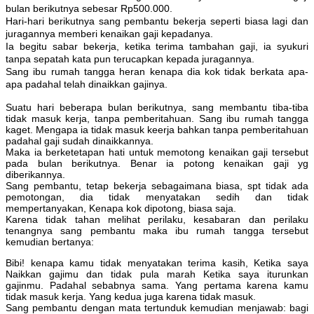
bulan berikutnya sebesar Rp500.000.
Hari-hari berikutnya sang pembantu bekerja seperti biasa lagi dan
juragannya memberi kenaikan gaji kepadanya.
Ia begitu sabar bekerja, ketika terima tambahan gaji, ia syukuri
tanpa sepatah kata pun terucapkan kepada juragannya.
Sang ibu rumah tangga heran kenapa dia kok tidak berkata apa-
apa padahal telah dinaikkan gajinya.
Suatu hari beberapa bulan berikutnya, sang membantu tiba-tiba
tidak masuk kerja, tanpa pemberitahuan. Sang ibu rumah tangga
kaget. Mengapa ia tidak masuk keerja bahkan tanpa pemberitahuan
padahal gaji sudah dinaikkannya.
Maka ia berketetapan hati untuk memotong kenaikan gaji tersebut
pada bulan berikutnya. Benar ia potong kenaikan gaji yg
diberikannya.
Sang pembantu, tetap bekerja sebagaimana biasa, spt tidak ada
pemotongan, dia tidak menyatakan sedih dan tidak
mempertanyakan, Kenapa kok dipotong, biasa saja.
Karena tidak tahan melihat perilaku, kesabaran dan perilaku
tenangnya sang pembantu maka ibu rumah tangga tersebut
kemudian bertanya:
Bibi! kenapa kamu tidak menyatakan terima kasih, Ketika saya
Naikkan gajimu dan tidak pula marah Ketika saya iturunkan
gajinmu. Padahal sebabnya sama. Yang pertama karena kamu
tidak masuk kerja. Yang kedua juga karena tidak masuk.
Sang pembantu dengan mata tertunduk kemudian menjawab: bagi