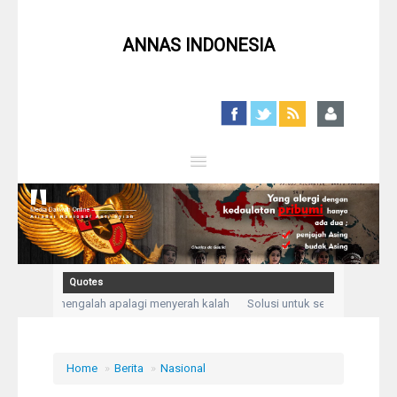
ANNAS INDONESIA
Close
Home
Profil
Quotes
, bukan mengalah apalagi menyerah kalah
Solusi untuk setiap masalah ada
Berita
u mengadukan kesusahan dan kesedihanku.” (Q,S Yusuf: 86)
Kegelisahan ak
Syiah
Home
»
Berita
»
Nasional