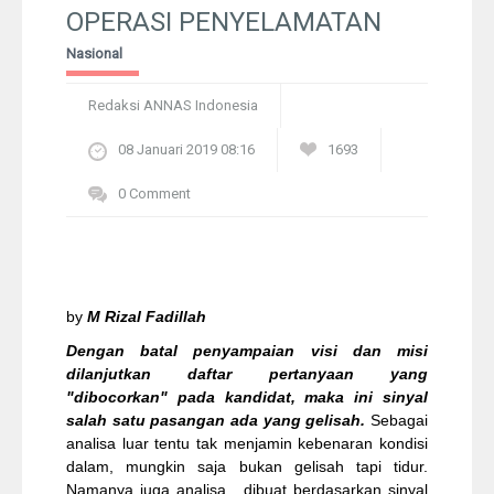
Pelangi
OPERASI PENYELAMATAN
Nasional
Galeri Foto
Redaksi ANNAS Indonesia
Ustadz
08 Januari 2019 08:16
1693
Download
0 Comment
Peta Lokasi
Kontak
by
M Rizal Fadillah
Dengan batal penyampaian visi dan misi
dilanjutkan daftar pertanyaan yang
"dibocorkan" pada kandidat, maka ini sinyal
salah satu pasangan ada yang gelisah.
Sebagai
analisa luar tentu tak menjamin kebenaran kondisi
dalam, mungkin saja bukan gelisah tapi tidur.
Namanya juga analisa, dibuat berdasarkan sinyal