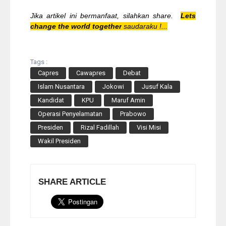
Jika artikel ini bermanfaat, silahkan share.
Lets
change the world together
saudaraku !...
Tags :
Capres
Cawapres
Debat
Islam Nusantara
Jokowi
Jusuf Kala
Kandidat
KPU
Maruf Amin
Operasi Penyelamatan
Prabowo
Presiden
Rizal Fadillah
Visi Misi
Wakil Presiden
SHARE ARTICLE