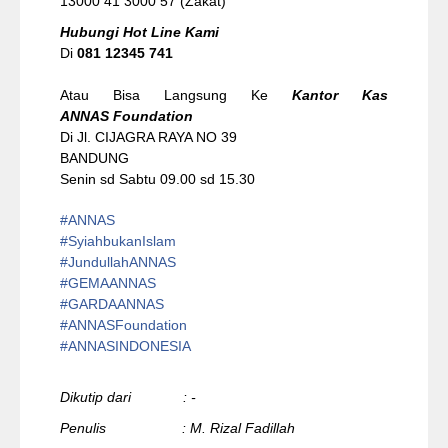
13000 41 3000 57 (Zakat)
Hubungi Hot Line Kami
Di
081 12345 741
Atau Bisa Langsung Ke
Kantor Kas
ANNAS Foundation
Di Jl. CIJAGRA RAYA NO 39
BANDUNG
Senin sd Sabtu 09.00 sd 15.30
#ANNAS
#
SyiahbukanIslam
#
JundullahANNAS
#
GEMAANNAS
#
GARDAANNAS
#
ANNASFoundation
#ANNASINDONESIA
Dikutip dari : -
Penulis : M. Rizal Fadillah