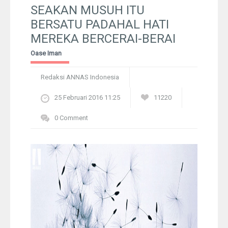
Pelangi
SEAKAN MUSUH ITU
BERSATU PADAHAL HATI
Galeri Foto
MEREKA BERCERAI-BERAI
Oase Iman
Ustadz
Redaksi ANNAS Indonesia
Download
25 Februari 2016 11:25
11220
Peta Lokasi
0 Comment
Kontak