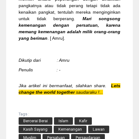
pangkatnya atau tidak perang tetapi tidak ada
kenaikan pangkat, tentulah mereka menginginkan
untuk tidak berperang.
Mari songsong
kemenangan dengan persatuan, karena
memang kemenangan adalah milik orang-orang
yang beriman
. [ Amru].
Dikutip dari : Amru
Penulis : -
Jika artikel ini bermanfaat, silahkan share.
Lets
change the world together
saudaraku !...
Tags :
Bercerai Berai
Islam
Kafir
Kasih Sayang
Kemenangan
Lawan
Muslim
Persatuan
Persaudaraan