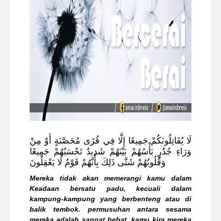
لَا يُقَاتِلُونَكُمْ جَمِيعًا إِلَّا فِي قُرًى مُحَصَّنَةٍ أَوْ مِنْ
وَرَاءِ جُدُرٍ بَأْسُهُمْ بَيْنَهُمْ شَدِيدٌ تَحْسَبُهُمْ جَمِيعًا
وَقُلُوبُهُمْ شَتَّى ذَلِكَ بِأَنَّهُمْ قَوْمٌ لَا يَعْقِلُونَ
Mereka tidak akan memerangi kamu dalam
Keadaan bersatu padu, kecuali dalam
kampung-kampung yang berbenteng atau di
balik tembok. permusuhan antara sesama
mereka adalah sangat hebat. kamu kira mereka