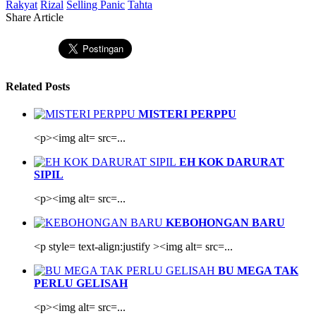
Rakyat
Rizal
Selling Panic
Tahta
Share Article
Related Posts
MISTERI PERPPU
<p><img alt= src=...
EH KOK DARURAT
SIPIL
<p><img alt= src=...
KEBOHONGAN BARU
<p style= text-align:justify ><img alt= src=...
BU MEGA TAK
PERLU GELISAH
<p><img alt= src=...