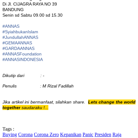
Di Jl. CIJAGRA RAYA NO 39
BANDUNG
Senin sd Sabtu 09.00 sd 15.30
#ANNAS
#
SyiahbukanIslam
#
JundullahANNAS
#
GEMAANNAS
#
GARDAANNAS
#
ANNASFoundation
#ANNASINDONESIA
Dikutip dari : -
Penulis : M Rizal Fadillah
Jika artikel ini bermanfaat, silahkan share.
Lets change the world
together
saudaraku !...
Tags :
Buying
Corona
Corona Zero
Kepanikan
Panic
Presiden
Raja