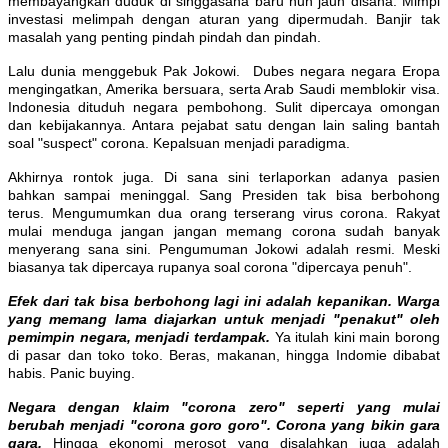
membayangkan duduk di singgasana baru nun jauh disana. Mimpi
investasi melimpah dengan aturan yang dipermudah. Banjir tak
masalah yang penting pindah pindah dan pindah.
Lalu dunia menggebuk Pak Jokowi. Dubes negara negara Eropa
mengingatkan, Amerika bersuara, serta Arab Saudi memblokir visa.
Indonesia dituduh negara pembohong. Sulit dipercaya omongan
dan kebijakannya. Antara pejabat satu dengan lain saling bantah
soal "suspect" corona. Kepalsuan menjadi paradigma.
Akhirnya rontok juga. Di sana sini terlaporkan adanya pasien
bahkan sampai meninggal. Sang Presiden tak bisa berbohong
terus. Mengumumkan dua orang terserang virus corona. Rakyat
mulai menduga jangan jangan memang corona sudah banyak
menyerang sana sini. Pengumuman Jokowi adalah resmi. Meski
biasanya tak dipercaya rupanya soal corona "dipercaya penuh".
Efek dari tak bisa berbohong lagi ini adalah kepanikan. Warga
yang memang lama diajarkan untuk menjadi "penakut" oleh
pemimpin negara, menjadi terdampak.
Ya itulah kini main borong
di pasar dan toko toko. Beras, makanan, hingga Indomie dibabat
habis. Panic buying.
Negara dengan klaim "corona zero" seperti yang mulai
berubah menjadi "corona goro goro". Corona yang bikin gara
gara.
Hingga ekonomi merosot yang disalahkan juga adalah