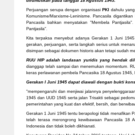
dirumuskan pada tanggal 18 Agustus 1945.
Perjuangan serupa dengan organisasi
PKI
dahulu yang
Komunisme/Marxisme-Leninisme. Pancasila digantikan 
Pancasila bahkan menyatakan "Membela Pantjasila". 
Pantjasila".
Kita terpaksa menyebut adanya Gerakan 1 Juni 1945 k
gerakan, perjuangan, serta langkah serius untuk mena
disimpan sebagai dokumen historis akan tetapi sudah men
RUU HIP adalah landasan yuridis yang hendak dil
dianggap telah sampai dan menemukan momentum. RUU 
keras perlawanan pembela Pancasika 18 Agustus 1945,
Gerakan I Juni 1945 dapat diawali dengan bukti kons
"mempengaruhi dan menjiwai jalannya penyelenggaraan 
1945 dan UUD 1945 serta jalan Trisakti sebagai pedoman
pemerintahan yang kuat dan efektif, bersih, dan berwiba
Gerakan 1 Juni 1945 tentu berapologi tidak menafikan P
telah terasa merongrong kewibawaan Pancasila 18 Ag
Indonesia dan tidak boleh dikhianati.