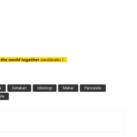
the world together
saudaraku !...
a
Gerakan
Ideologi
Makar
Pancasila
ila