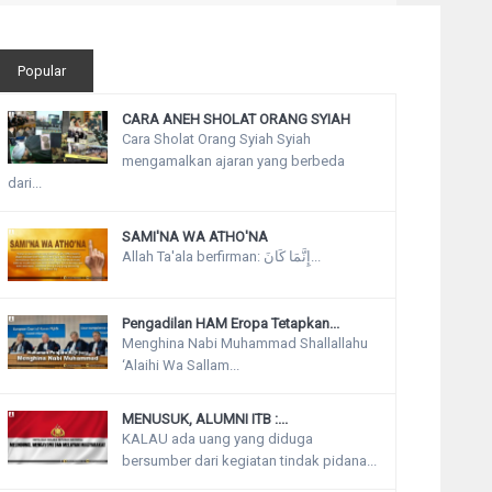
Popular
CARA ANEH SHOLAT ORANG SYIAH
Cara Sholat Orang Syiah Syiah
mengamalkan ajaran yang berbeda
dari...
SAMI'NA WA ATHO'NA
Allah Ta'ala berfirman: إِنَّمَا كَانَ...
Pengadilan HAM Eropa Tetapkan...
Menghina Nabi Muhammad Shallallahu
‘Alaihi Wa Sallam...
MENUSUK, ALUMNI ITB :...
KALAU ada uang yang diduga
bersumber dari kegiatan tindak pidana...