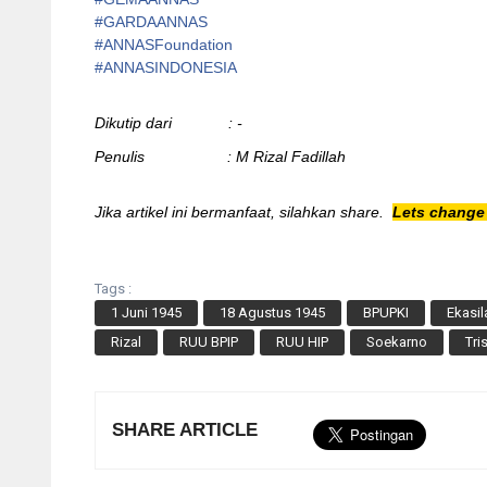
#
GARDAANNAS
#
ANNASFoundation
#ANNASINDONESIA
Dikutip dari : -
Penulis : M Rizal Fadillah
Jika artikel ini bermanfaat, silahkan share.
Lets change 
Tags :
1 Juni 1945
18 Agustus 1945
BPUPKI
Ekasil
Rizal
RUU BPIP
RUU HIP
Soekarno
Tris
SHARE ARTICLE