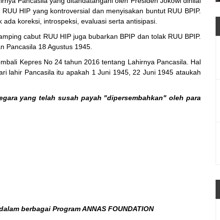
nya Pancasila yang ditandatangani oleh Presiden Jokowi dinilai
ga RUU HIP yang kontroversial dan menyisakan buntut RUU BPIP.
 ada koreksi, introspeksi, evaluasi serta antisipasi.
amping cabut RUU HIP juga bubarkan BPIP dan tolak RUU BPIP.
an Pancasila 18 Agustus 1945.
mbali Kepres No 24 tahun 2016 tentang Lahirnya Pancasila. Hal
ri lahir Pancasila itu apakah 1 Juni 1945, 22 Juni 1945 ataukah
egara yang telah susah payah "dipersembahkan" oleh para
t dalam berbagai Program ANNAS FOUNDATION