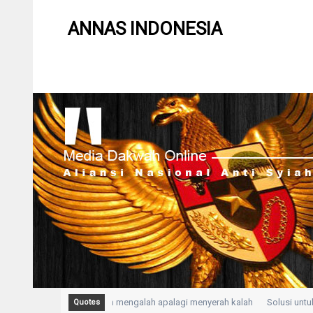
ANNAS INDONESIA
alah Kepasrahan, bukan mengalah apalagi menyerah kalah
Solusi untuk s
Quotes