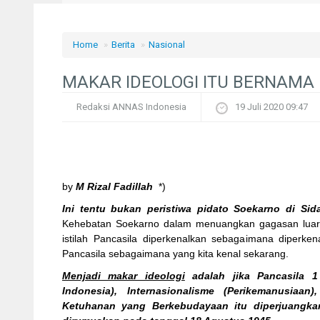
Home
»
Berita
»
Nasional
MAKAR IDEOLOGI ITU BERNAMA
Redaksi ANNAS Indonesia
19 Juli 2020 09:47
by
M Rizal Fadillah
*)
Ini tentu bukan peristiwa pidato Soekarno di Si
Kehebatan Soekarno dalam menuangkan gagasan luar b
istilah Pancasila diperkenalkan sebagaimana diperke
Pancasila sebagaimana yang kita kenal sekarang.
Menjadi makar ideologi
adalah jika Pancasila 1
Indonesia), Internasionalisme (Perikemanusiaa
Ketuhanan yang Berkebudayaan itu diperjuangka