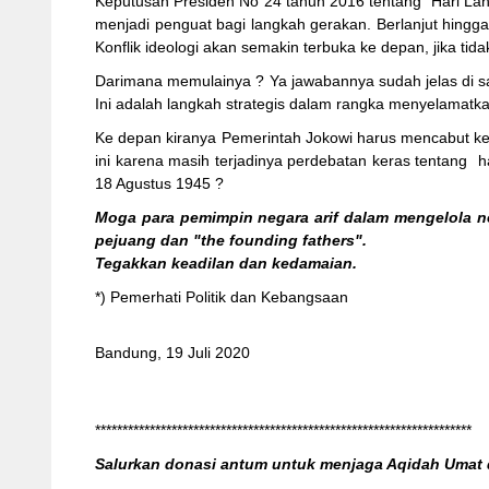
Keputusan Presiden No 24 tahun 2016 tentang Hari Lahir
menjadi penguat bagi langkah gerakan. Berlanjut hing
Konflik ideologi akan semakin terbuka ke depan, jika tidak
Darimana memulainya ? Ya jawabannya sudah jelas di s
Ini adalah langkah strategis dalam rangka menyelamatk
Ke depan kiranya Pemerintah Jokowi harus mencabut ke
ini karena masih terjadinya perdebatan keras tentang ha
18 Agustus 1945 ?
Moga para pemimpin negara arif dalam mengelola n
pejuang dan "the founding fathers".
Tegakkan keadilan dan kedamaian.
*) Pemerhati Politik dan Kebangsaan
Bandung, 19 Juli 2020
*********************************************************************
Salurkan donasi antum untuk menjaga Aqidah Uma