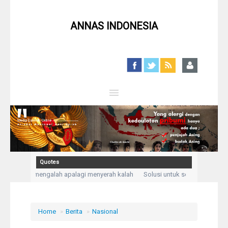
ANNAS INDONESIA
Close
Home
Profil
Quotes
n, bukan mengalah apalagi menyerah kalah
Solusi untuk setiap masalah a
Berita
aku mengadukan kesusahan dan kesedihanku.” (Q,S Yusuf: 86)
Kegelisahan 
Syiah
Home
»
Berita
»
Nasional