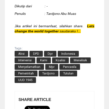
Dikutip dari : -
Penulis : Tardjono Abu Muas
Jika artikel ini bermanfaat, silahkan share.
Lets
change the world together
saudaraku !...
Tags :
Aksi
DPD
Dpr
Indonesia
Intervensi
Kami
Koalisi
Menelisik
Menyelamatkan
Mpr
Pancasila
Pemerintah
Tardjono
Tututan
UUD 1945
SHARE ARTICLE