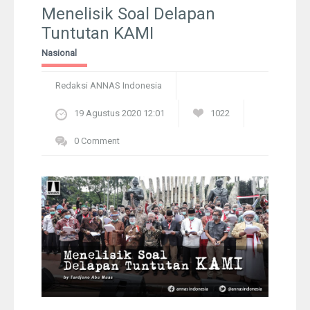
Pelangi
Menelisik Soal Delapan
Tuntutan KAMI
Galeri Foto
Nasional
Ustadz
Redaksi ANNAS Indonesia
19 Agustus 2020 12:01
1022
Download
0 Comment
Peta Lokasi
Kontak