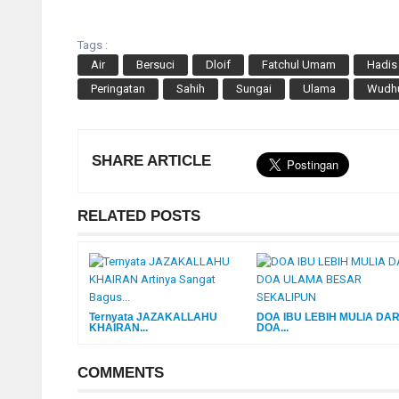
Tags :
Air
Bersuci
Dloif
Fatchul Umam
Hadis
Peringatan
Sahih
Sungai
Ulama
Wudh
SHARE ARTICLE
RELATED POSTS
Ternyata JAZAKALLAHU
DOA IBU LEBIH MULIA DAR
KHAIRAN...
DOA...
COMMENTS