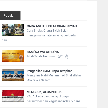
Popular
CARA ANEH SHOLAT ORANG SYIAH
Cara Sholat Orang Syiah Syiah
mengamalkan ajaran yang berbeda
dari...
SAMI'NA WA ATHO'NA
Allah Ta'ala berfirman: إِنَّمَا كَانَ...
Pengadilan HAM Eropa Tetapkan...
Menghina Nabi Muhammad Shallallahu
‘Alaihi Wa Sallam...
MENUSUK, ALUMNI ITB :...
KALAU ada uang yang diduga
bersumber dari kegiatan tindak pidana...