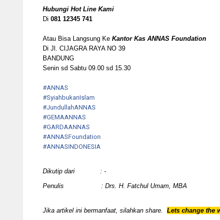
Hubungi Hot Line Kami
Di
081 12345 741
Atau Bisa Langsung Ke
Kantor Kas ANNAS Foundation
Di Jl. CIJAGRA RAYA NO 39
BANDUNG
Senin sd Sabtu 09.00 sd 15.30
#ANNAS
#
SyiahbukanIslam
#
JundullahANNAS
#
GEMAANNAS
#
GARDAANNAS
#
ANNASFoundation
#ANNASINDONESIA
Dikutip dari : -
Penulis : Drs. H. Fatchul Umam, MBA
Jika artikel ini bermanfaat, silahkan share.
Lets change the 