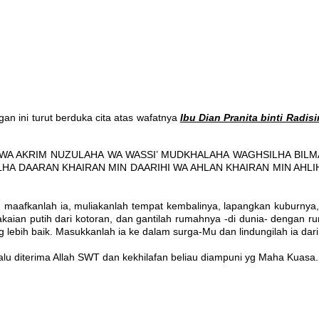
an ini turut berduka cita atas wafatnya
Ibu Dian Pranita binti Radisi
WA AKRIM NUZULAHA WA WASSI’ MUDKHALAHA WAGHSILHA BILMA
HA DAARAN KHAIRAN MIN DAARIHI WA AHLAN KHAIRAN MIN AHLIH
an maafkanlah ia, muliakanlah tempat kembalinya, lapangkan kuburnya, b
an putih dari kotoran, dan gantilah rumahnya -di dunia- dengan rumah
lebih baik. Masukkanlah ia ke dalam surga-Mu dan lindungilah ia dari 
selalu diterima Allah SWT dan kekhilafan beliau diampuni yg Maha Kuasa.