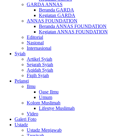
GARDA ANNAS
Beranda GARDA
Kegiatan GARDA
ANNAS FOUNDATION
Beranda ANNAS FOUNDATION
Kegiatan ANNAS FOUNDATION
Editorial
Nasional
Internasional
Syiah
Artikel Syiah
Sejarah Syiah
Aqidah Syiah
Fiqih Syiah
Pelangi
Ilmu
Oase Ilmu
Umum
Kolom Muslimah
Lifestye Muslimah
Video
Galeri Foto
Ustadz
Ustadz Menjawab
Tausiyah