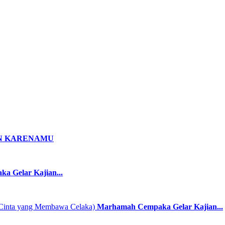
N KARENAMU
 Gelar Kajian...
Marhamah Cempaka Gelar Kajian...