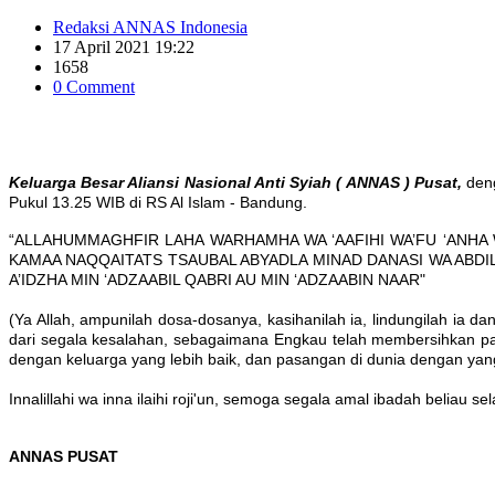
Redaksi ANNAS Indonesia
17 April 2021 19:22
1658
0 Comment
Keluarga Besar Aliansi Nasional Anti Syiah ( ANNAS ) Pusat,
deng
Pukul 13.25 WIB di RS Al Islam - Bandung.
“ALLAHUMMAGHFIR LAHA WARHAMHA WA ‘AAFIHI WA’FU ‘ANHA 
KAMAA NAQQAITATS TSAUBAL ABYADLA MINAD DANASI WA ABDIL
A’IDZHA MIN ‘ADZAABIL QABRI AU MIN ‘ADZAABIN NAAR"
(Ya Allah, ampunilah dosa-dosanya, kasihanilah ia, lindungilah ia d
dari segala kesalahan, sebagaimana Engkau telah membersihkan pakai
dengan keluarga yang lebih baik, dan pasangan di dunia dengan yang 
Innalillahi wa inna ilaihi roji'un, semoga segala amal ibadah beliau 
ANNAS PUSAT