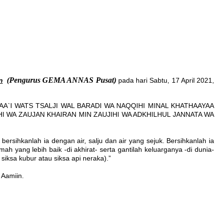
(Pengurus GEMA ANNAS Pusat)
n
pada hari Sabtu, 17 April 2021,
A`I WATS TSALJI WAL BARADI WA NAQQIHI MINAL KHATHAAYAA
I WA ZAUJAN KHAIRAN MIN ZAUJIHI WA ADKHILHUL JANNATA WA
ersihkanlah ia dengan air, salju dan air yang sejuk. Bersihkanlah ia
 yang lebih baik -di akhirat- serta gantilah keluarganya -di dunia-
siksa kubur atau siksa api neraka).”
 Aamiin.