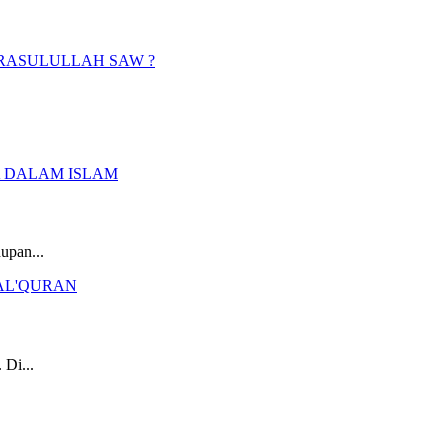
upan...
 Di...