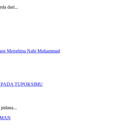
da dari...
pidana...