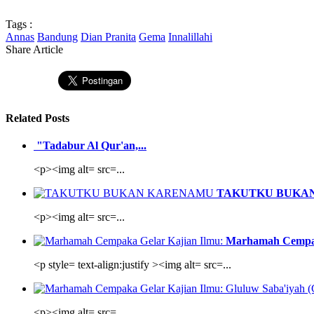
Tags :
Annas
Bandung
Dian Pranita
Gema
Innalillahi
Share Article
Related Posts
"Tadabur Al Qur'an,...
<p><img alt= src=...
TAKUTKU BUKA
<p><img alt= src=...
Marhamah Cempaka
<p style= text-align:justify ><img alt= src=...
<p><img alt= src=...