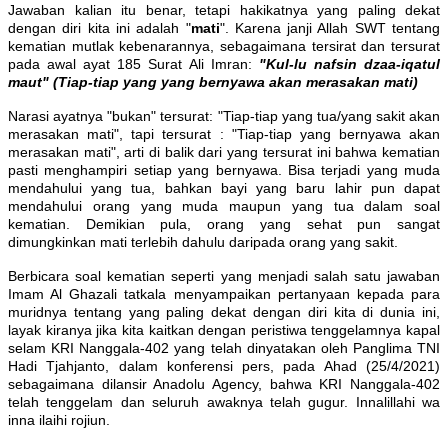
Jawaban kalian itu benar, tetapi hakikatnya yang paling dekat
dengan diri kita ini adalah "
mati
". Karena janji Allah SWT tentang
kematian mutlak kebenarannya, sebagaimana tersirat dan tersurat
pada awal ayat 185 Surat Ali Imran:
"Kul-lu nafsin dzaa-iqatul
maut" (Tiap-tiap yang yang bernyawa akan merasakan mati)
Narasi ayatnya "bukan" tersurat: "Tiap-tiap yang tua/yang sakit akan
merasakan mati", tapi tersurat : "Tiap-tiap yang bernyawa akan
merasakan mati", arti di balik dari yang tersurat ini bahwa kematian
pasti menghampiri setiap yang bernyawa. Bisa terjadi yang muda
mendahului yang tua, bahkan bayi yang baru lahir pun dapat
mendahului orang yang muda maupun yang tua dalam soal
kematian. Demikian pula, orang yang sehat pun sangat
dimungkinkan mati terlebih dahulu daripada orang yang sakit.
Berbicara soal kematian seperti yang menjadi salah satu jawaban
Imam Al Ghazali tatkala menyampaikan pertanyaan kepada para
muridnya tentang yang paling dekat dengan diri kita di dunia ini,
layak kiranya jika kita kaitkan dengan peristiwa tenggelamnya kapal
selam KRI Nanggala-402 yang telah dinyatakan oleh Panglima TNI
Hadi Tjahjanto, dalam konferensi pers, pada Ahad (25/4/2021)
sebagaimana dilansir Anadolu Agency, bahwa KRI Nanggala-402
telah tenggelam dan seluruh awaknya telah gugur. Innalillahi wa
inna ilaihi rojiun.