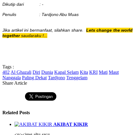
Dikutip dari : -
Penulis : Tardjono Abu Muas
Jika artikel ini bermanfaat, silahkan share.
Lets change the world
together
saudaraku !...
Tags :
402
Al Ghazali
Diri
Dunia
Kapal Selam
Kita
KRI
Mati
Maut
Nanggala
Paling Dekat
Tardjono
Tenggelam
Share Article
Related Posts
AKIBAT KIKIR
<p><img alt= src=...