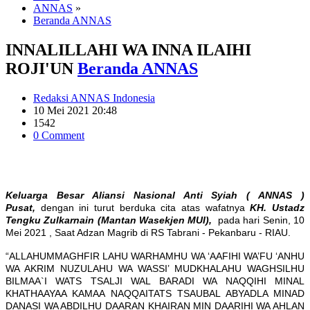
ANNAS
»
Beranda ANNAS
INNALILLAHI WA INNA ILAIHI
ROJI'UN
Beranda ANNAS
Redaksi ANNAS Indonesia
10 Mei 2021 20:48
1542
0 Comment
Keluarga Besar Aliansi Nasional Anti Syiah ( ANNAS )
Pusat,
dengan ini turut berduka cita atas wafatnya
KH. Ustadz
Tengku Zulkarnain
(Mantan Wasekjen MUI)​,
pada hari Senin, 10
Mei 2021 , Saat Adzan Magrib di RS Tabrani - Pekanbaru - RIAU.
“ALLAHUMMAGHFIR LAHU WARHAMHU WA ‘AAFIHI WA’FU ‘ANHU
WA AKRIM NUZULAHU WA WASSI’ MUDKHALAHU WAGHSILHU
BILMAA`I WATS TSALJI WAL BARADI WA NAQQIHI MINAL
KHATHAAYAA KAMAA NAQQAITATS TSAUBAL ABYADLA MINAD
DANASI WA ABDILHU DAARAN KHAIRAN MIN DAARIHI WA AHLAN