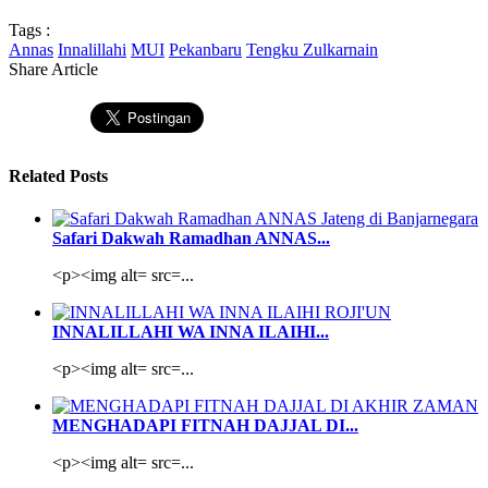
Tags :
Annas
Innalillahi
MUI
Pekanbaru
Tengku Zulkarnain
Share Article
Related Posts
Safari Dakwah Ramadhan ANNAS...
<p><img alt= src=...
INNALILLAHI WA INNA ILAIHI...
<p><img alt= src=...
MENGHADAPI FITNAH DAJJAL DI...
<p><img alt= src=...