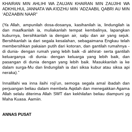
KHAIRAN MIN AHLIHI WA ZAUJAN KHAIRAN MIN ZAUJIHI WA
ADKHILHUL JANNATA WA A’IDZHU MIN ‘ADZAABIL QABRI AU MIN
‘ADZAABIN NAAR"
(Ya Allah, ampunilah dosa-dosanya, kasihanilah ia, lindungilah ia
dan maafkanlah ia, muliakanlah tempat kembalinya, lapangkan
kuburnya, bersihkanlah ia dengan air, salju dan air yang sejuk.
Bersihkanlah ia dari segala kesalahan, sebagaimana Engkau telah
membersihkan pakaian putih dari kotoran, dan gantilah rumahnya -
di dunia- dengan rumah yang lebih baik -di akhirat- serta gantilah
keluarganya -di dunia- dengan keluarga yang lebih baik, dan
pasangan di dunia dengan yang lebih baik. Masukkanlah ia ke
dalam surga-Mu dan lindungilah ia dari siksa kubur atau siksa api
neraka).”
Innalillahi wa inna ilaihi roji'un, semoga segala amal ibadah dan
perjuangan beliau dalam membela Aqidah dan menegakkan Agama
Allah selalu diterima Allah SWT dan kekhilafan beliau diampuni yg
Maha Kuasa. Aamiin.
ANNAS PUSAT