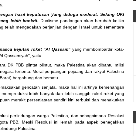
a.
engan hasil keputusan yang diduga moderat. Sidang OKI
ang lebih konkrit.
Dualisme pandangan akan berubah ketika
ang telah mengadakan perjanjian dengan Israel untuk sementara
pasca kejutan roket "Al Qassam"
yang membombardir kota-
 Al Qassamiyah", yaitu :
ra DK PBB plintat plintut, maka Palestina akan dibantu milisi
negara tertentu. Moral perjuangan pejuang dan rakyat Palestina
 Barat) bergabung dan bersatu.
aksakan gencatan senjata, maka hal ini artinya kemenangan
t memproduksi lebih banyak dan lebih canggih roket-roket yang
uan merakit persenjataan sendiri kini terbukti dan menakutkan
lusi perlindungan warga Palestina, dan sebagaimana Resolusi
nggota PBB. Meski Resolusi ini lemah pada aspek penegakkan
lindungi Palestina.