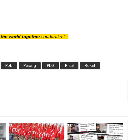
the world together
saudaraku !...
Pbb
Perang
PLO
Rizal
Roket