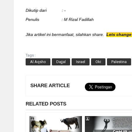
Dikutip dari : -
Penulis : M Rizal Fadillah
Jika artikel ini bermanfaat, silahkan share.
Lets change 
Tags :
Al Aqsho
Dajjal
Israel
Oki
Palestina
SHARE ARTICLE
RELATED POSTS