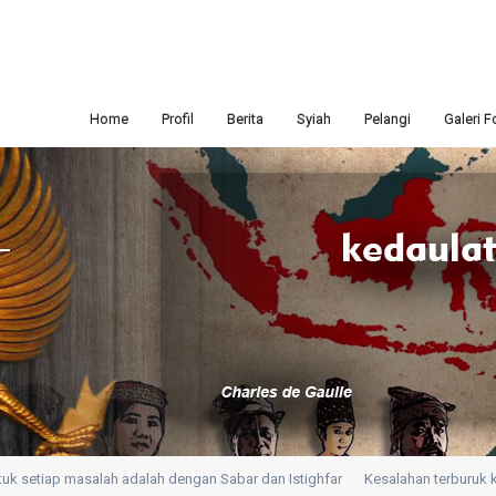
Home
Profil
Berita
Syiah
Pelangi
Galeri F
setiap masalah adalah dengan Sabar dan Istighfar
Kesalahan terburuk kita a