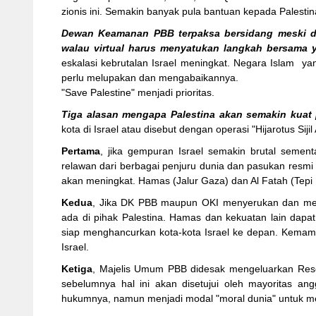
zionis ini. Semakin banyak pula bantuan kepada Palestin
Dewan Keamanan PBB terpaksa bersidang meski d
walau virtual harus menyatukan langkah bersama y
eskalasi kebrutalan Israel meningkat. Negara Islam y
perlu melupakan dan mengabaikannya.
"Save Palestine" menjadi prioritas.
Tiga alasan mengapa Palestina akan semakin kuat 
kota di Israel atau disebut dengan operasi "Hijarotus Sijil
Pertama
, jika gempuran Israel semakin brutal sementa
relawan dari berbagai penjuru dunia dan pasukan resmi 
akan meningkat. Hamas (Jalur Gaza) dan Al Fatah (Tepi
Kedua
, Jika DK PBB maupun OKI menyerukan dan mem
ada di pihak Palestina. Hamas dan kekuatan lain dapa
siap menghancurkan kota-kota Israel ke depan. Kemamp
Israel.
Ketiga
, Majelis Umum PBB didesak mengeluarkan Reso
sebelumnya hal ini akan disetujui oleh mayoritas a
hukumnya, namun menjadi modal "moral dunia" untuk me