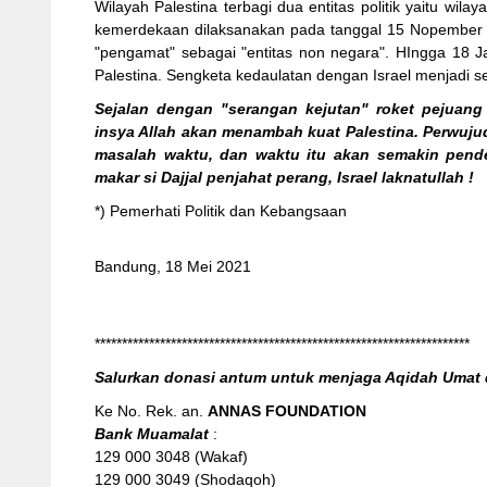
Wilayah Palestina terbagi dua entitas politik yaitu wila
kemerdekaan dilaksanakan pada tanggal 15 Nopember 1
"pengamat" sebagai "entitas non negara". HIngga 18
Palestina. Sengketa kedaulatan dengan Israel menjadi
Sejalan dengan "serangan kejutan" roket pejuang
insya Allah akan menambah kuat Palestina. Perwuju
masalah waktu, dan waktu itu akan semakin pende
makar si Dajjal penjahat perang, Israel laknatullah !
*) Pemerhati Politik dan Kebangsaan
Bandung, 18 Mei 2021
*********************************************************************
Salurkan donasi antum untuk menjaga Aqidah Uma
Ke No. Rek. an.
ANNAS FOUNDATION
Bank Muamalat
:
129 000 3048 (Wakaf)
129 000 3049 (Shodaqoh)