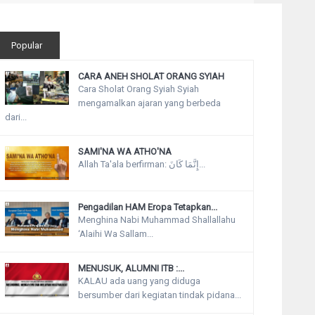
Popular
CARA ANEH SHOLAT ORANG SYIAH
Cara Sholat Orang Syiah Syiah
mengamalkan ajaran yang berbeda
dari...
SAMI'NA WA ATHO'NA
Allah Ta'ala berfirman: إِنَّمَا كَانَ...
Pengadilan HAM Eropa Tetapkan...
Menghina Nabi Muhammad Shallallahu
‘Alaihi Wa Sallam...
MENUSUK, ALUMNI ITB :...
KALAU ada uang yang diduga
bersumber dari kegiatan tindak pidana...