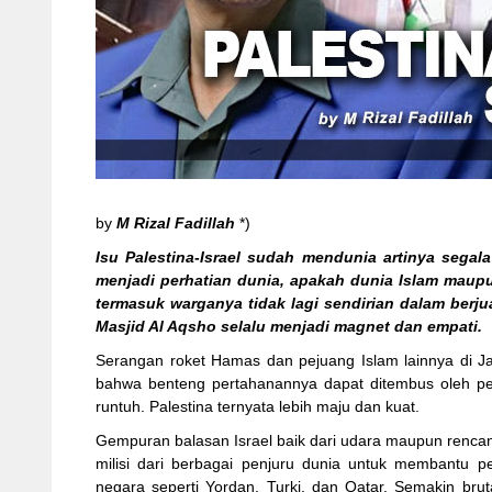
by
M Rizal Fadillah
*)
Isu Palestina-Israel sudah mendunia artinya segal
menjadi perhatian dunia, apakah dunia Islam maupu
termasuk warganya tidak lagi sendirian dalam berj
Masjid Al Aqsho selalu menjadi magnet dan empati.
Serangan roket Hamas dan pejuang Islam lainnya di Ja
bahwa benteng pertahanannya dapat ditembus oleh peju
runtuh. Palestina ternyata lebih maju dan kuat.
Gempuran balasan Israel baik dari udara maupun renca
milisi dari berbagai penjuru dunia untuk membantu p
negara seperti Yordan, Turki, dan Qatar. Semakin bru