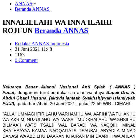
ANNAS
»
Beranda ANNAS
INNALILLAHI WA INNA ILAIHI
ROJI'UN
Beranda ANNAS
Redaksi ANNAS Indonesia
21 Juni 2021 11:48
1163
0 Comment
Keluarga Besar Aliansi Nasional Anti Syiah ( ANNAS )
Pusat,
dengan ini turut berduka cita atas wafatnya
Bapak Drs. H.
Abdul Ghani Hasuna,
(aktivis jamaah Syakhshiyyah Islamiyyah
FUUI)​,
pada hari Ahad, 20 Juni 2021 , pukul 22.50 WIB - CIMAHI.
“ALLAHUMMAGHFIR LAHU WARHAMHU WA ‘AAFIHI WA’FU ‘ANHU
WA AKRIM NUZULAHU WA WASSI’ MUDKHALAHU WAGHSILHU
BILMAA`I WATS TSALJI WAL BARADI WA NAQQIHI MINAL
KHATHAAYAA KAMAA NAQQAITATS TSAUBAL ABYADLA MINAD
DANASI WA ABDILHU DAARAN KHAIRAN MIN DAARIHI WA AHLAN