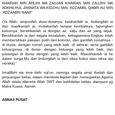
KHAIRAN MIN AHLIHI WA ZAUJAN KHAIRAN MIN ZAUJIHI WA
ADKHILHUL JANNATA WA A’IDZHU MIN ‘ADZAABIL QABRI AU MIN
‘ADZAABIN NAAR"
(Ya Allah, ampunilah dosa-dosanya, kasihanilah ia, lindungilah ia
dan maafkanlah ia, muliakanlah tempat kembalinya, lapangkan
kuburnya, bersihkanlah ia dengan air, salju dan air yang sejuk.
Bersihkanlah ia dari segala kesalahan, sebagaimana Engkau telah
membersihkan pakaian putih dari kotoran, dan gantilah rumahnya -
di dunia- dengan rumah yang lebih baik -di akhirat- serta gantilah
keluarganya -di dunia- dengan keluarga yang lebih baik, dan
pasangan di dunia dengan yang lebih baik. Masukkanlah ia ke
dalam surga-Mu dan lindungilah ia dari siksa kubur atau siksa api
neraka).”
Innalillahi wa inna ilaihi roji'un, semoga segala amal ibadah dan
perjuangan beliau dalam membela Aqidah dan menegakkan Agama
Allah selalu diterima Allah SWT dan kekhilafan beliau diampuni yg
Maha Kuasa. Aamiin.
ANNAS PUSAT