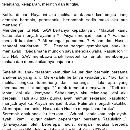
telanjang, kelaparan, merintih dan lunglai.
Ketika di hari Raya ini aku melihat anak-anak lain begitu riang
gembira bermain, perasaanku bertambah sedih maka aku pun
menangis”.
Mendengar itu Nabi SAW bertanya kepadanya : “Maukah kamu
kalau aku menjadi ayahmu ? Aisyah menjadi ibumu ? Fatimah
menjadi kakakmu ? Ali sebagai pamanmu ? Hasan dan Husein
sebagai saudaramu ?” Dengan sangat gembiranya anak itu
menjawab : “Bagaimana mungkin saya menolak wahai Rasululloh ?”
lalu Nabi SAW membawa anak tersebut ke rumah, memberinya
makan dan memakaikannya baju baru.
Setelah itu anak tersebut kemudian keluar dan bermain bersama
anak-anak yang lain. Mereka lalu bertanya kepadanya : “Tadi kami
melihat engkau termenung dan menangis, lalu apa yang
membuatmu kini bahagia ?” anak tersebut menjawab : “Tadi aku
lapar, kini aku kenyang. Sebelumnya aku telanjang, kini aku
berbaju. Tadi aku tidak punya ayah namun sekarang Rasululloh
menjadi ayahku, Aisyah menjadi ibuku, Fatimah menjadi kakakku,
Ali menjadi pamanku, Hasan dan Husein menjadi saudaraku”.
Serentak anak-anak itu berkata : “Aduhai.. andaikata saja ayah-
ayah kami gugur dalam peperangan bersama Rasululloh...”
(Diriwayatkan oleh beberapa hadist dengan redaksi berbeda
diantaranya HR. Bukhori dalam al-Tarikh al-Kabir (I/395)).