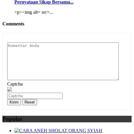
Pernyataan Sikap Bersama...
<p><img alt= src=...
Comments
Captcha
Popular