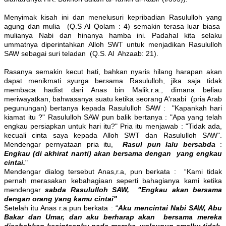
Menyimak kisah ini dan menelusuri kepribadian Rasululloh yang
agung dan mulia (Q.S Al Qolam : 4) semakin terasa luar biasa
mulianya Nabi dan hinanya hamba ini. Padahal kita selaku
ummatnya diperintahkan Alloh SWT untuk menjadikan Rasululloh
SAW sebagai suri teladan (Q.S. Al Ahzaab: 21).
Rasanya semakin kecut hati, bahkan nyaris hilang harapan akan
dapat menikmati syurga bersama Rasululloh, jika saja tidak
membaca hadist dari Anas bin Malik.r.a., dimana beliau
meriwayatkan, bahwasanya suatu ketika seorang A'raabi (pria Arab
pegunungan) bertanya kepada Rasululloh SAW : "Kapankah hari
kiamat itu ?" Rasululloh SAW pun balik bertanya : "Apa yang telah
engkau persiapkan untuk hari itu?" Pria itu menjawab : "Tidak ada,
kecuali cinta saya kepada Alloh SWT dan Rasululloh SAW".
Mendengar pernyataan pria itu,
Rasul pun lalu bersabda
:
Engkau (di akhirat nanti) akan bersama dengan yang engkau
cintai.
"
Mendengar dialog tersebut Anas,r.a, pun berkata : “Kami tidak
pernah merasakan kebahagiaan seperti bahagianya kami ketika
mendengar
sabda Rasululloh SAW, "Engkau akan bersama
dengan orang yang kamu cintai"
.
Setelah itu Anas r.a.pun berkata : “
Aku mencintai Nabi SAW, Abu
Bakar dan Umar, dan aku berharap akan bersama mereka