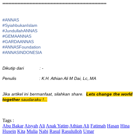
*********************************************************************
#ANNAS
#
SyiahbukanIslam
#
JundullahANNAS
#
GEMAANNAS
#
GARDAANNAS
#
ANNASFoundation
#ANNASINDONESIA
Dikutip dari : -
Penulis : K.H. Athian Ali M Dai, Lc,.MA
Jika artikel ini bermanfaat, silahkan share.
Lets change the world
together
saudaraku !...
Tags :
Abu Bakar
Aisyah
Ali
Anak Yatim
Athian Ali
Fatimah
Hasan
Hina
Husein
Kita
Mulia
Nabi
Rasul
Rasululloh
Umar