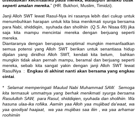
disebabkan kecintaanku pada mereka, walaupun amalku tidak
seperti amalan mereka.
” (HR. Bukhori, Muslim, Timidzi).
Janji Alloh SWT lewat Rasul-Nya ini rasanya lebih dari cukup untuk
menumbuhkan harapan untuk kita bisa menikmati syurga bersama
para Nabi, shiddiqiin, syuhada dan sholihiin (Q.S. An Nisaa 69) jika
saja kita mampu mencintai mereka dengan berjuang seperti
mereka.
Diantaranya dengan berupaya seoptimal mungkin memanfaatkan
semua potensi yang Alloh SWT berikan untuk senantiasa hidup
dijalan yang diridhoi Alloh SWT, kendati kita belum, bahkan
mungkin tidak akan pernah mampu, beramal dan berjuang seperti
mereka, sebab kita sangat yakin dengan janji Alloh SWT lewat
RasulNya :
Engkau di akhirat nanti akan bersama yang engkau
cintai
.
*
Selamat memperingati Maulud Nabi Muhammad SAW. Semoga
kita termasuk ummatnya yang berhak menikmati syurga bersama
Rasululloh SAW, para Rasul, shiddiqien, syuhada dan sholihiin. Wa
hasuna ulaa-ika rofiika. Aamiin yaa Alloh yaa mujiibad da'waat, wa
yaa qoodiyal haajaat, wa yaa mujiibas saa iliin , wa yaa arhamar
roohimiin