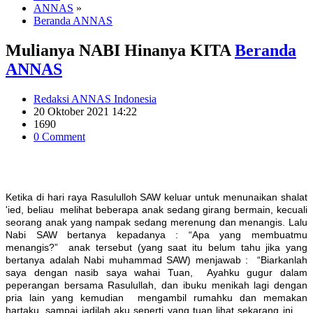
ANNAS
»
Beranda ANNAS
Mulianya NABI Hinanya KITA
Beranda
ANNAS
Redaksi ANNAS Indonesia
20 Oktober 2021 14:22
1690
0 Comment
Ketika di hari raya Rasululloh SAW keluar untuk menunaikan shalat
'ied, beliau melihat beberapa anak sedang girang bermain, kecuali
seorang anak yang nampak sedang merenung dan menangis. Lalu
Nabi SAW bertanya kepadanya : “Apa yang membuatmu
menangis?” anak tersebut (yang saat itu belum tahu jika yang
bertanya adalah Nabi muhammad SAW) menjawab : “Biarkanlah
saya dengan nasib saya wahai Tuan, Ayahku gugur dalam
peperangan bersama Rasulullah, dan ibuku menikah lagi dengan
pria lain yang kemudian mengambil rumahku dan memakan
hartaku, sampai jadilah aku seperti yang tuan lihat sekarang ini ...