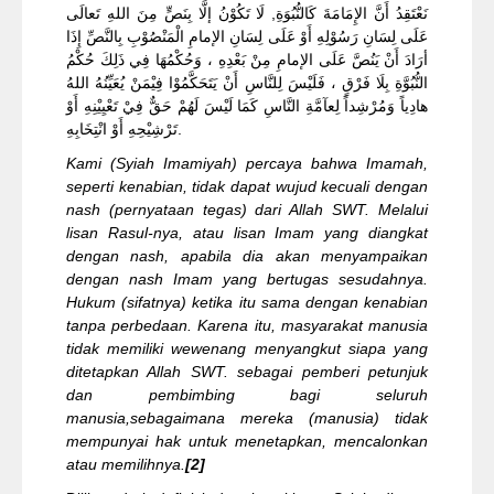
نَعْتَقِدُ أَنَّ الإِمَامَةَ كَالنُّبُوَةِ, لَا تَكُوْنُ إلَّا بِنَصٍّ مِنَ اللهِ تَعالَى
عَلَى لِسَانِ رَسُوْلِهِ أَوْ عَلَى لِسَانِ الإمامِ الْمَنْصُوْبِ بِالنَّصِّ إِذَا
أرَادَ أَنْ يَنُصَّ عَلَى الإمامِ مِنْ بَعْدِهِ ، وَحُكْمُهَا فِي ذَلِكَ حُكْمُ
النُّبُوَّةِ بِلَا فَرْقٍ ، فَلَيْسَ لِلنَّاسِ أَنْ يَتَحَكَّمُوْا فِيْمَنْ يُعَيِّنُهُ اللهُ
هادِياً وَمُرْشِداً لِعآمَّةِ النَّاسِ كَمَا لَيْسَ لَهُمْ حَقٌّ فِيْ تَعْيِيْنِهِ أَوْ
تَرْشِيْحِهِ أَوْ انْتِخَابِهِ.
Kami (Syiah Imamiyah) percaya bahwa Imamah,
seperti kenabian, tidak dapat wujud kecuali dengan
nash (pernyataan tegas) dari Allah SWT. Melalui
lisan Rasul-nya, atau lisan Imam yang diangkat
dengan nash, apabila dia akan menyampaikan
dengan nash Imam yang bertugas sesudahnya.
Hukum (sifatnya) ketika itu sama dengan kenabian
tanpa perbedaan. Karena itu, masyarakat manusia
tidak memiliki wewenang menyangkut siapa yang
ditetapkan Allah SWT. sebagai pemberi petunjuk
dan pembimbing bagi seluruh
manusia,sebagaimana mereka (manusia) tidak
mempunyai hak untuk menetapkan, mencalonkan
atau memilihnya.
[2]