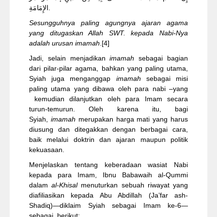
الإِمَامَةِ.
Sesungguhnya paling agungnya ajaran agama
yang ditugaskan Allah SWT.
k
epada Nabi-Nya
adalah urusan imamah
.
[4]
Jadi, selain menjadikan
imamah
sebagai bagian
dari pilar-pilar agama, bahkan yang paling utama,
Syiah juga menganggap
imamah
sebagai misi
paling utama yang dibawa oleh para nabi –yang
kemudian dilanjutkan oleh para Imam secara
turun-temurun. Oleh karena itu, bagi
Syiah,
imamah
merupakan harga mati yang harus
diusung dan ditegakkan dengan berbagai cara,
baik melalui doktrin dan ajaran maupun politik
kekuasaan.
Menjelaskan tentang keberadaan wasiat Nabi
kepada para Imam, Ibnu Babawaih al-Qummi
dalam
al-Khisal
menuturkan sebuah riwayat yang
diafiliasikan kepada Abu Abdillah (Ja’far ash-
Shadiq)—diklaim Syiah sebagai Imam ke-6—
sebagai berikut: