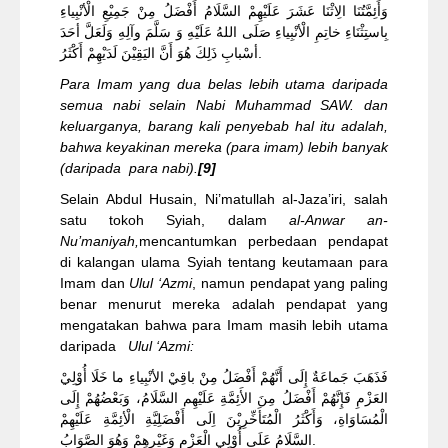
وَأَئِمَّتُنَا الِاثْنَا عَشَرَ عَلَيْهِمْ السَّلَامُ أَفْضَلُ مِنْ جَمِيْعِ الْأنْبِياءِ
بِاستِثْنَاءِ خاتِمِ الْأنْبِياءِ صَلَى اللهُ عَلَيْهِ وَ سَلَّمَ وآلِهِ وَلَعَلَّ أحَدَ
أسْبابِ ذَلِكَ هُوَ أَنَّ اليَقِيْنَ لَدَيْهِمْ أَكْثَرُ.
Para Imam yang dua belas lebih utama daripada
semua nabi selain Nabi Muhammad SAW. dan
keluarganya, barang kali penyebab hal itu adalah,
bahwa keyakinan mereka (para imam) lebih banyak
(daripada para nabi).
[9]
Selain Abdul Husain, Ni’matullah al-Jaza’iri, salah
satu tokoh Syiah, dalam
al-Anwar an-
Nu’maniyah,
mencantumkan perbedaan pendapat
di kalangan ulama Syiah tentang keutamaan para
Imam dan
Ulul ‘Azmi
, namun pendapat yang paling
benar menurut mereka adalah pendapat yang
mengatakan bahwa para Imam masih lebih utama
daripada
Ulul ‘Azmi:
فَذَهَبَ جَماعَةٌ إِلَى أَنَّهُمْ أَفْضَلُ مِنْ باقِيْ الأنْبِياءِ ما خَلَا أُوْلِيْ
العَزْمِ فَإِنَّهُمْ أَفْضَلُ مِنَ الأَئِمَّةِ عَلَيْهِم السَّلَامُ، وَبَعْضُهُمْ إِلَى
الْمُسَاوَاةِ، وَأَكْثَرُ الْمُتَأَخِّرِيْنَ اِلَى أَفْضَلِيَّةِ الْأئِمَّةِ عَلَيْهِمْ
السَّلَامُ عَلَى أُوْلِي الْعَزْمِ وَغَيْرِهِمْ وَهُوَ الصَّوَابُ.