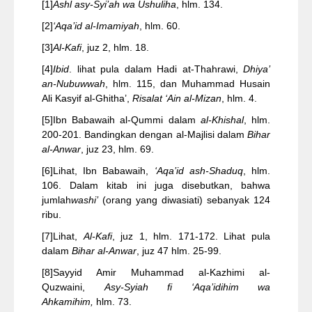
[1]
Ashl asy-Syi’ah wa Ushuliha
, hlm. 134.
[2]
‘Aqa’id al-Imamiyah
, hlm. 60.
[3]
Al-Kafi
, juz 2, hlm. 18.
[4]
Ibid
. lihat pula dalam Hadi at-Thahrawi,
Dhiya’
an-Nubuwwah
, hlm. 115, dan Muhammad Husain
Ali Kasyif al-Ghitha’,
Risalat ‘Ain al-Mizan
, hlm. 4.
[5]
Ibn Babawaih al-Qummi dalam
al-Khishal
, hlm.
200-201. Bandingkan dengan al-Majlisi dalam
Bihar
al-Anwar
, juz 23, hlm. 69.
[6]
Lihat, Ibn Babawaih,
‘Aqa’id ash-Shaduq
, hlm.
106. Dalam kitab ini juga disebutkan, bahwa
jumlah
washi
’
(orang yang diwasiati) sebanyak 124
ribu.
[7]
Lihat,
Al-Kafi
, juz 1, hlm. 171-172. Lihat pula
dalam
Bihar al-Anwar
, juz 47 hlm. 25-99.
[8]
Sayyid Amir Muhammad al-Kazhimi al-
Quzwaini,
Asy-Syiah fi ‘Aqa’idihim wa
Ahkamihim,
hlm. 73.