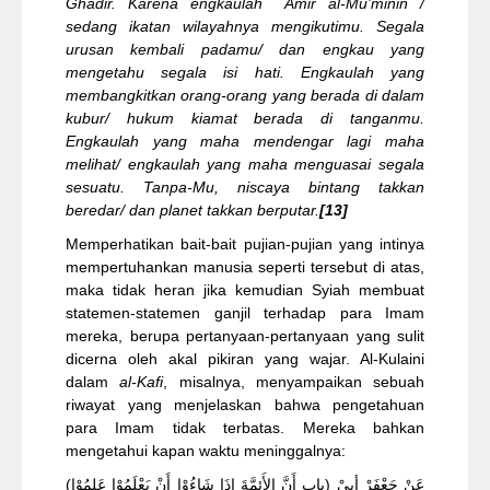
Ghadir. Karena engkaulah Amir al-Mu’minin /
sedang ikatan wilayahnya mengikutimu. Segala
urusan kembali padamu/ dan engkau yang
mengetahu segala isi hati. Engkaulah yang
membangkitkan orang-orang yang berada di dalam
kubur/ hukum kiamat berada di tanganmu.
Engkaulah yang maha mendengar lagi maha
melihat/ engkaulah yang maha menguasai segala
sesuatu. Tanpa-Mu, niscaya bintang takkan
beredar/ dan planet takkan berputar.
[13]
Memperhatikan bait-bait pujian-pujian yang intinya
mempertuhankan manusia seperti tersebut di atas,
maka tidak heran jika kemudian Syiah membuat
statemen-statemen ganjil terhadap para Imam
mereka, berupa pertanyaan-pertanyaan yang sulit
dicerna oleh akal pikiran yang wajar. Al-Kulaini
dalam
al-Kafi
, misalnya, menyampaikan sebuah
riwayat yang menjelaskan bahwa pengetahuan
para Imam tidak terbatas. Mereka bahkan
mengetahui kapan waktu meninggalnya:
(باب أَنَّ الأَئِمَّةَ إِذَا شَاءُوْا أَنْ يَعْلَمُوْا عَلِمُوْا) عَنْ جَعْفَرْ أبِيْ