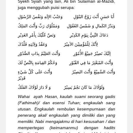
Syekh Syiah yang lain, Ali bin Sulaiman al-Mazidi,
juga menggubah puisi serupa:
أَبَا حَسَنٍ أَنْتَ زَوْجُ البَتُوْلِ وَجَنْبُ الإلَهِ وَنَفْسُ الرَّسُوْلِ
وَبَدْرُ الكَمالِ وَ شَمْسُ العُقُوْلِ وَمَمْلُوْكِ رَبِّ وَأَنْتَ المَلِكُ
دَعَاكَ النَّبِيُّ بِيَوْمِ الكَدِيْرِ وَنَصَّ عّلّيْكَ بِأَمْرِ الغَدِيْرِ
لِأَنَّكَ لِلْمُؤْمِنِيْنَ الأمِيْرُ وَعَقْدُ وَلِاَيَتِهِ قَلَّدُكَ
إلَيْكَ تَصِيْرُ جَمِيْعُ الأُمُوْرِ وَأَنْتَ العَلِيْمُ بِذَاتِ الصُّدُوْرِ
وَأَنْتَ المُبَعْثِرُ مَا فِي القُبُوْرِ وَحُكْمُ القِيامَةِ بِالنَّصِّ لَكَ
وَأَنْتَ السَّمِيْعُ وَأَنْتَ البَصِيْرُ وَأَنْتَ عَلَى كُلِّ شَيْءٍ
قَدِيْرٌ
وَلَوْلَاكَ مَا كَانَ نَجْمٌ يَسِيْرُ وَ لَا دَارَ لَوْلَاكَ الفَلَكُ
Wahai ayah Hasan, kaulah suami seorang gadis
(Fathimah)/ dan esensi Tuhan; engkaulah sang
utusan. Engkaulah rembulan kesempurnaan dan
penerang akal/ engkaulah yang dimiliki dan yang
memiliki. Nabi mengajakmu di hari kesusahan / dan
mempertegas (keimamanmu) dengan hadits