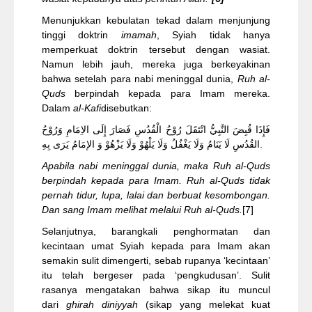
Menunjukkan kebulatan tekad dalam menjunjung
tinggi doktrin
imamah
, Syiah tidak hanya
memperkuat doktrin tersebut dengan wasiat.
Namun lebih jauh, mereka juga berkeyakinan
bahwa setelah para nabi meninggal dunia,
Ruh al-
Quds
berpindah kepada para Imam mereka.
Dalam
al-Kafi
disebutkan:
فَإِذَا قُبِضَ النَّبِيُّ انْتَقَلَ رُوْحُ الْقُدُسِ فَصَارَ إِلَى الاِمَامِ وَرُوْحُ
القُدُسِ لَا يَنَامُ وَلَا يَغْفُلُ وَلَا يَلْهُوْ وَلَا يَزْهُوْ وَ الإمَامُ يَرَى بِهِ.
Apabila nabi meninggal dunia, maka Ruh al-Quds
berpindah kepada para Imam. Ruh al-Quds tidak
pernah tidur, lupa, lalai dan berbuat kesombongan.
Dan sang Imam melihat melalui Ruh al-Quds.
[7]
Selanjutnya, barangkali penghormatan dan
kecintaan umat Syiah kepada para Imam akan
semakin sulit dimengerti, sebab rupanya ‘kecintaan’
itu telah bergeser pada ‘pengkudusan’. Sulit
rasanya mengatakan bahwa sikap itu muncul
dari
ghirah diniyyah
(sikap yang melekat kuat