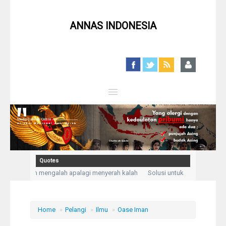
ANNAS INDONESIA
Close
Home
Profil
Quotes
n, bukan mengalah apalagi menyerah kalah
Solusi untuk setiap masalah a
Berita
aku mengadukan kesusahan dan kesedihanku.” (Q,S Yusuf: 86)
Kegelisahan 
Syiah
Home
»
Pelangi
»
Ilmu
»
Oase Iman