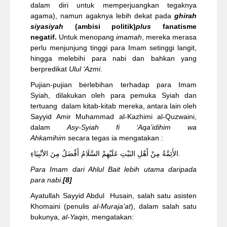
dalam diri untuk memperjuangkan tegaknya
agama), namun agaknya lebih dekat pada
ghirah
siyasiyah
(ambisi politik)
plus
fanatisme
negatif.
Untuk menopang
imamah
, mereka merasa
perlu menjunjung tinggi para Imam setinggi langit,
hingga melebihi para nabi dan bahkan yang
berpredikat
Ulul ‘Azmi
.
Pujian-pujian berlebihan terhadap para Imam
Syiah, dilakukan oleh para pemuka Syiah dan
tertuang dalam kitab-kitab mereka, antara lain oleh
Sayyid Amir Muhammad al-Kazhimi al-Quzwaini,
dalam
Asy-Syiah fi ‘Aqa’idihim wa
Ahkamihim
secara tegas ia mengatakan :
الأَئِمَّةُ مِنْ أَهْلِ البَيْتِ عَلَيْهِمْ السَّلَامُ أَفْضَلُ مِنَ الأنْبِيَاءِ.
Para Imam dari Ahlul Bait lebih utama daripada
para nabi.
[8]
Ayatullah Sayyid Abdul Husain, salah satu asisten
Khomaini (penulis
al-Muraja’at
), dalam salah satu
bukunya,
al-Yaqin,
mengatakan: