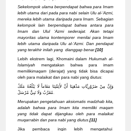
Sekelompok ulama berpendapat bahwa para Imam
lebih utama dari pada para nabi selain Ulu al-‘Azmi,
mereka lebih utama daripada para Imam. Sebagian
kelompok lain berpendapat bahwa antara para
Imam dan Ul
u
l
‘Azmi
sederajat. Akan tetapi
mayoritas ulama kontemporer menilai para Imam
lebih utama daripada Ulu al-‘Azmi. Dan pendapat
yang terakhir inilah yang dianggap benar.
[10]
Lebih ekstrem lagi, Khomaini dalam
Hukumah al-
Islamiyah
mengatakan bahwa para imam
memiliki
maqam
(derajat) yang tidak bisa dicapai
oleh para malaikat dan para nabi yang diutus:
وَإِنَّ مِنْ ضَرُوْرِيَّاتِ مَذْهَبِنَا أَنَّ لأَئِمَّتِنَا مَقَاماً لَا يَبْلُغُهُ مَلَكٌ
مُقَرَّبٌ وَلَا نَبِيٌّ مُرْسَلٌ.
Merupakan pengetahuan aksiomatis madzhab kita,
adalah bahwa para Imam kita memiliki maqam
yang tidak dapat dijangkau oleh para malaikat
muqarrabin dan para nabi yang diutus.
[11]
Jika pembaca ingin lebih mengetahui