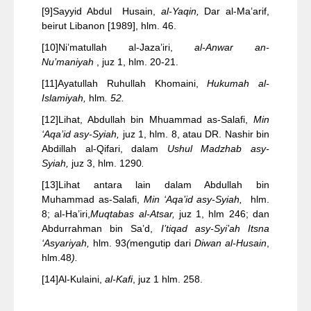
[9]
Sayyid Abdul Husain,
al-Yaqin,
Dar al-Ma’arif,
beirut Libanon [1989], hlm. 46.
[10]
Ni’matullah al-Jaza’iri,
al-Anwar an-
Nu’maniyah
, juz 1, hlm. 20-21.
[11]
Ayatullah Ruhullah Khomaini,
Hukumah al-
Islamiyah,
hlm
. 52.
[12]
Lihat, Abdullah bin Mhuammad as-Salafi,
Min
‘Aqa’id asy-Syiah,
juz 1, hlm. 8, atau DR. Nashir bin
Abdillah al-Qifari, dalam
Ushul Madzhab asy-
Syiah
,
juz 3, hlm. 1290
.
[13]
Lihat antara lain dalam Abdullah bin
Muhammad as-Salafi,
Min ‘Aqa’id asy-Syiah,
hlm.
8; al-Ha’iri,
Muqtabas al-Atsar,
juz 1, hlm 246; dan
Abdurrahman bin Sa’d,
I’tiqad asy-Syi’ah Itsna
‘Asyariyah,
hlm. 93
(
mengutip dari
Diwan al-Husain
,
hlm.48
).
[14]
Al-Kulaini,
al-Kafi
, juz 1 hlm. 258.