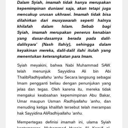
Dalam Syiah, imamah tidak hanya merupakan
kepemimpinan duniawi saja, akan tetapi juga
mencakup urusan ukhrawi. Imamah tidak bisa
dilahirkan dari musyawarah seperti halnya
khilafah dalam Islam. Sebab bagi
Syiah, imamah merupakan penerus kenabian
yang dasar-dasarnya berada pada dalil-
dalilsyara’ (Nash Ilahiy), sehingga dalam
keyakinan mereka, dalil-dalil ilahi itulah yang
menentukan keterangkatan para Imam.
Syiah meyakini, bahwa Nabi Muhammad SAW.
telah menunjuk Sayyidina Ali bin Abi
Thalib
Radhiyallahu ‘anhu
Secara langsung sebagai
Imam pengganti beliau dengan penunjukan yang
jelas dan tegas. Oleh karena itu, mereka tidak
mengakui keabsahan kepemimpinan Abu Bakar,
Umar maupun Usman
Radhiyallahu ‘anhu
, dan
menuding ketiga khalifah tersebut telah merampas
hak Sayyidina Ali
Radhiyallahu ‘anhu.
Mempertegas definisi
imamah
ini, ulama Syiah
kontemporer, Muhammad Husain Ali Kasyif al-