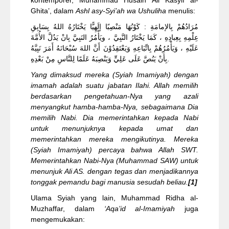
Ghita’, dalam
Ashl asy-Syi’ah wa Ushuliha
menulis:
مُرَادُهُمْ بِالإمامَةِ : كَوْنُهَا مَنْصِبًا إلَهِيًّا يَخْتَارُهُ اللهُ بِسَابِقِ
عِلْمِهِ بِعِبادِهِ ، كَمَا يَخْتَارُ النَّبِيَّ ، ويَأْمُرُ النَبِيَّ بِانْ يَدُلَّ الأُمَّةَ
عَلَيْهِ ، وَيَأْمُرُهُمْ بِاتِّبَاعِهِ وَيَعْتَقِدُوْنَ أَنَّ اللهَ سُبْحَانَهُ أَمَرَ نَبِيَّهُ
بِأَنْ يَنُصَّ عَلَى عَلِيٍّ وَيَنْصِبَهُ عَلَمًا لِلنَّاسِ مِنْ بَعْدِهِ.
Yang dimaksud mereka (Syiah Imamiyah) dengan
imamah adalah suatu jabatan Ilahi. Allah memilih
berdasarkan pengetahuan-Nya yang azali
menyangkut hamba-hamba-Nya, sebagaimana Dia
memilih Nabi. Dia memerintahkan kepada Nabi
untuk menunjuknya kepada umat dan
memerintahkan mereka mengikutinya. Mereka
(Syiah Imamiyah) percaya bahwa Allah SWT.
Memerintahkan Nabi-Nya (Muhammad SAW) untuk
menunjuk Ali AS.
d
engan tegas dan menjadikannya
tonggak pemandu bagi manusia sesudah beliau.
[1]
Ulama Syiah yang lain, Muhammad Ridha al-
Muzhaffar, dalam
‘Aqa’id al-Imamiyah
juga
mengemukakan: