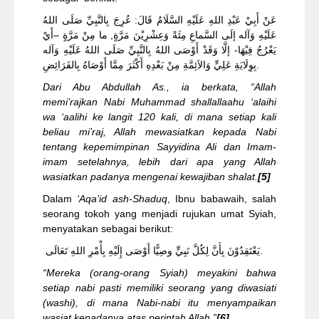
عَنْ أَبِيْ عَبْدِ اللهِ عَلَيْهِ السَّلَامُ قَالَ: عُرِجَ بِالنَّبِيِّ صَلَى اللهُ
عَلَيْهِ وَآله إلَى السَّماعِ مِئَةً وَعِشْرِيْنَ مَرَّةٍ, ما مِنْ مَرَّةٍ –أَيْ
يَعْرُجُ فِيْهَا- إلَّا وَقَدْ أَوْصَى اللهُ بِالنَّبِيِّ صَلَى اللهُ عَلَيْهِ وَآله
بِوِلَايَةِ عَلِيٍّ وَالاَئِمَّةِ مِنْ بَعْدِهِ أَكْثَرَ مِمَّا أَوْصَاهُ بِالفَرَائِضِ.
Dari Abu Abdullah As., ia berkata, “Allah
memi’rajkan Nabi Muhammad shallallaahu ‘alaihi
wa ‘aalihi ke langit 120 kali, di mana setiap kali
beliau mi’raj, Allah mewasiatkan kepada Nabi
tentang kepemimpinan Sayyidina Ali dan Imam-
imam setelahnya, lebih dari apa yang Allah
wasiatkan padanya mengenai kewajiban shalat.
[5]
Dalam
‘Aqa’id ash-Shaduq
, Ibnu babawaih, salah
seorang tokoh yang menjadi rujukan umat Syiah,
menyatakan sebagai berikut:
يَعْتَقِدُوْنَ بِأَنَّ لِكُلَّ نَبِيٍّ وصِيًّا أَوْصَى إِلَيْهِ بِأْمْرِ اللهِ تَعَالَى.
“Mereka (orang-orang Syiah) meyakini bahwa
setiap nabi pasti memiliki seorang yang diwasiati
(washi), di mana Nabi-nabi itu menyampaikan
wasiat kepadanya atas perintah Allah.”
[6]