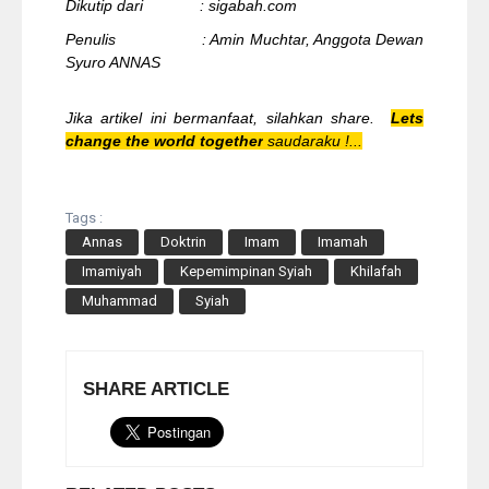
Dikutip dari : sigabah.com
Penulis : Amin Muchtar, Anggota Dewan
Syuro ANNAS
Jika artikel ini bermanfaat, silahkan share.
Lets
change the world together
saudaraku !...
Tags :
Annas
Doktrin
Imam
Imamah
Imamiyah
Kepemimpinan Syiah
Khilafah
Muhammad
Syiah
SHARE ARTICLE