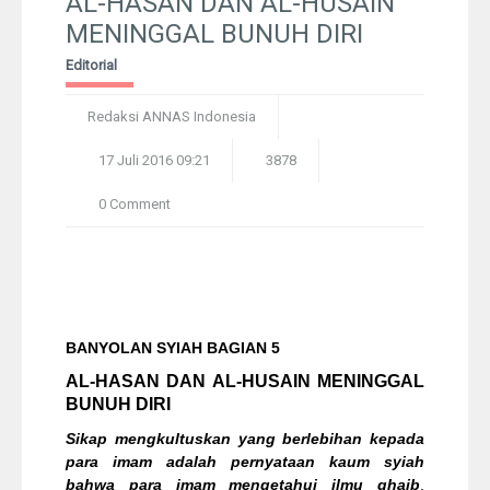
AL-HASAN DAN AL-HUSAIN
Syiah
MENINGGAL BUNUH DIRI
Editorial
Pelangi
Redaksi ANNAS Indonesia
Galeri Foto
17 Juli 2016 09:21
3878
Ustadz
0 Comment
Download
Peta Lokasi
BANYOLAN SYIAH BAGIAN 5
Kontak
AL-HASAN DAN AL-HUSAIN MENINGGAL
BUNUH DIRI​
Sikap mengkultuskan yang berlebihan kepada
para imam adalah pernyataan kaum syiah
bahwa para imam mengetahui ilmu ghaib
.