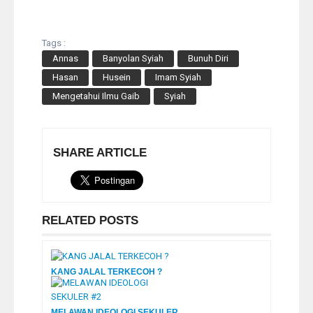
Tags :
Annas
Banyolan Syiah
Bunuh Diri
Hasan
Husein
Imam Syiah
Mengetahui Ilmu Gaib
Syiah
SHARE ARTICLE
RELATED POSTS
KANG JALAL TERKECOH ?
MELAWAN IDEOLOGI SEKULER