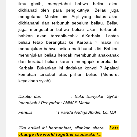
ilmu ghaib, mengetahui bahwa beliau akan
dikhianati oleh para pengikutnya. Beliau juga
mengetahui Muslim bin ‘Aqil yang diutus akan
dikhiananti dan terbunuh sebelum beliau. Beliau
juga mengetahui bahwa beliau akan terbunuh,
bahkan akan tercabik-cabik diKarbala. Lastas
beliau tetap berangkat ke Karbala ? maka ini
menunjukan bahwa beliau mati bunuh diri. Bahkan
menunjukan beliau hendak membunuh anak-anak
dan kerabat beliau karena mengajak mereka ke
Karbala. Bukankan ini tindakan konyol ? Apalagi
kematian tersebut atas pilihan beliau (Menurut
keyakinan syiah).
Dikutip dari : Buku Banyolan Syi’ah
Imamiyah​ / Penyadur : ANNAS Media
Penulis : Firanda Andirja Abidin, Lc.,MA
Jika artikel ini bermanfaat, silahkan share.
Lets
change the world together
saudaraku !...