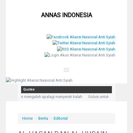
ANNAS INDONESIA
Close
Quotes
Home
han, bukan mengalah apalagi menyerah kalah
Solusi untuk setiap masalah
h aku mengadukan kesusahan dan kesedihanku.” (Q,S Yusuf: 86)
Kegelisah
Profil
Home
»
Berita
»
Editorial
Berita