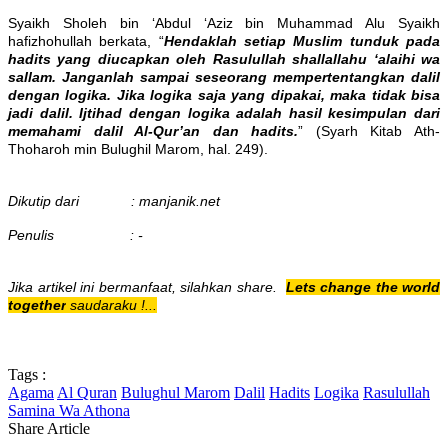
Syaikh Sholeh bin ‘Abdul ‘Aziz bin Muhammad Alu Syaikh
hafizhohullah berkata, “
Hendaklah setiap Muslim tunduk pada
hadits yang diucapkan oleh Rasulullah shallallahu ‘alaihi wa
sallam. Janganlah sampai seseorang mempertentangkan dalil
dengan logika. Jika logika saja yang dipakai, maka tidak bisa
jadi dalil. Ijtihad dengan logika adalah hasil kesimpulan dari
memahami dalil Al-Qur’an dan hadits.
” (Syarh Kitab Ath-
Thoharoh min Bulughil Marom, hal. 249).
Dikutip dari : manjanik.net
Penulis : -
Jika artikel ini bermanfaat, silahkan share.
Lets change the world
together
saudaraku !...
Tags :
Agama
Al Quran
Bulughul Marom
Dalil
Hadits
Logika
Rasulullah
Samina Wa Athona
Share Article