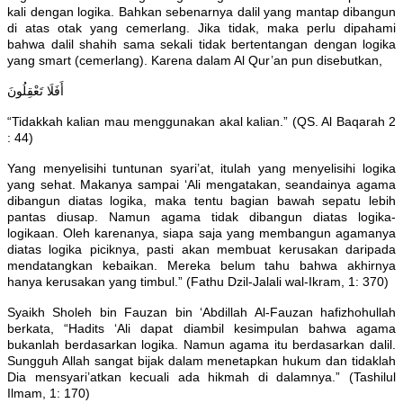
kali dengan logika. Bahkan sebenarnya dalil yang mantap dibangun
di atas otak yang cemerlang. Jika tidak, maka perlu dipahami
bahwa dalil shahih sama sekali tidak bertentangan dengan logika
yang smart (cemerlang). Karena dalam Al Qur’an pun disebutkan,
أَفَلَا تَعْقِلُونَ
“Tidakkah kalian mau menggunakan akal kalian.” (QS. Al Baqarah 2
: 44)
Yang menyelisihi tuntunan syari’at, itulah yang menyelisihi logika
yang sehat. Makanya sampai ‘Ali mengatakan, seandainya agama
dibangun diatas logika, maka tentu bagian bawah sepatu lebih
pantas diusap. Namun agama tidak dibangun diatas logika-
logikaan. Oleh karenanya, siapa saja yang membangun agamanya
diatas logika piciknya, pasti akan membuat kerusakan daripada
mendatangkan kebaikan. Mereka belum tahu bahwa akhirnya
hanya kerusakan yang timbul.” (Fathu Dzil-Jalali wal-Ikram, 1: 370)
Syaikh Sholeh bin Fauzan bin ‘Abdillah Al-Fauzan hafizhohullah
berkata, “Hadits ‘Ali dapat diambil kesimpulan bahwa agama
bukanlah berdasarkan logika. Namun agama itu berdasarkan dalil.
Sungguh Allah sangat bijak dalam menetapkan hukum dan tidaklah
Dia mensyari’atkan kecuali ada hikmah di dalamnya.” (Tashilul
Ilmam, 1: 170)