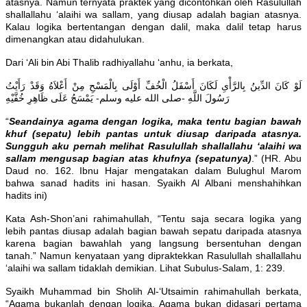
atasnya. Namun ternyata praktek yang dicontohkan oleh Rasulullah
shallallahu ‘alaihi wa sallam, yang diusap adalah bagian atasnya.
Kalau logika bertentangan dengan dalil, maka dalil tetap harus
dimenangkan atau didahulukan.
Dari ‘Ali bin Abi Thalib radhiyallahu ‘anhu, ia berkata,
لَوْ كَانَ الدِّينُ بِالرَّأْىِ لَكَانَ أَسْفَلُ الْخُفِّ أَوْلَى بِالْمَسْحِ مِنْ أَعْلاَهُ وَقَدْ رَأَيْتُ
رَسُولَ اللَّهِ -صلى الله عليه وسلم- يَمْسَحُ عَلَى ظَاهِرِ خُفَّيْهِ
“
Seandainya agama dengan logika, maka tentu bagian bawah
khuf (sepatu) lebih pantas untuk diusap daripada atasnya.
Sungguh aku pernah melihat Rasulullah shallallahu ‘alaihi wa
sallam mengusap bagian atas khufnya (sepatunya)
.” (HR. Abu
Daud no. 162. Ibnu Hajar mengatakan dalam Bulughul Marom
bahwa sanad hadits ini hasan. Syaikh Al Albani menshahihkan
hadits ini)
Kata Ash-Shon’ani rahimahullah, “Tentu saja secara logika yang
lebih pantas diusap adalah bagian bawah sepatu daripada atasnya
karena bagian bawahlah yang langsung bersentuhan dengan
tanah.” Namun kenyataan yang dipraktekkan Rasulullah shallallahu
‘alaihi wa sallam tidaklah demikian. Lihat Subulus-Salam, 1: 239.
Syaikh Muhammad bin Sholih Al-‘Utsaimin rahimahullah berkata,
“Agama bukanlah dengan logika. Agama bukan didasari pertama