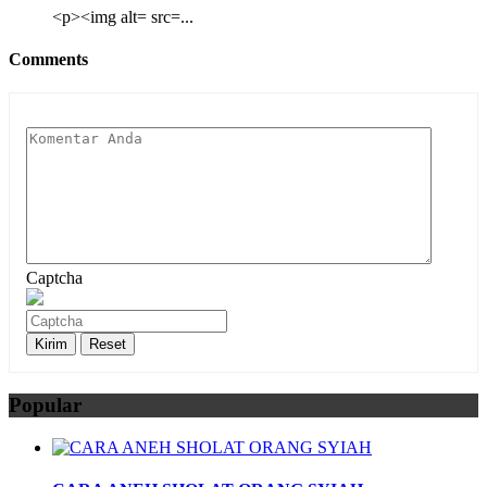
<p><img alt= src=...
Comments
Captcha
Popular