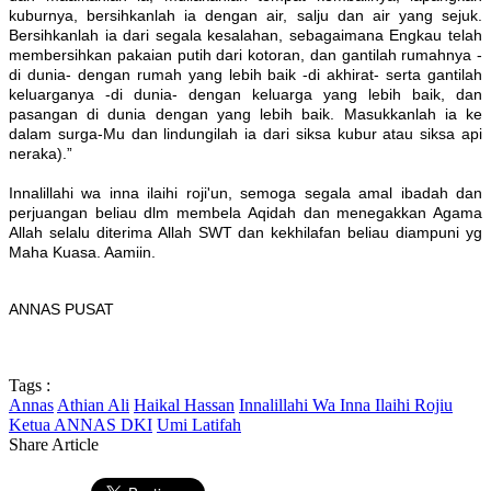
kuburnya, bersihkanlah ia dengan air, salju dan air yang sejuk.
Bersihkanlah ia dari segala kesalahan, sebagaimana Engkau telah
membersihkan pakaian putih dari kotoran, dan gantilah rumahnya -
di dunia- dengan rumah yang lebih baik -di akhirat- serta gantilah
keluarganya -di dunia- dengan keluarga yang lebih baik, dan
pasangan di dunia dengan yang lebih baik. Masukkanlah ia ke
dalam surga-Mu dan lindungilah ia dari siksa kubur atau siksa api
neraka).”
Innalillahi wa inna ilaihi roji'un, semoga segala amal ibadah dan
perjuangan beliau dlm membela Aqidah dan menegakkan Agama
Allah selalu diterima Allah SWT dan kekhilafan beliau diampuni yg
Maha Kuasa. Aamiin.
ANNAS PUSAT
Tags :
Annas
Athian Ali
Haikal Hassan
Innalillahi Wa Inna Ilaihi Rojiu
Ketua ANNAS DKI
Umi Latifah
Share Article