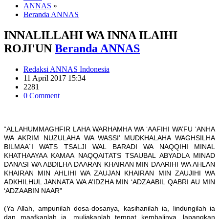
ANNAS
»
Beranda ANNAS
INNALILLAHI WA INNA ILAIHI
ROJI'UN
Beranda ANNAS
Redaksi ANNAS Indonesia
11 April 2017 15:34
2281
0 Comment
“ALLAHUMMAGHFIR LAHA WARHAMHA WA ‘AAFIHI WA’FU ‘ANHA
WA AKRIM NUZULAHA WA WASSI’ MUDKHALAHA WAGHSILHA
BILMAA`I WATS TSALJI WAL BARADI WA NAQQIHI MINAL
KHATHAAYAA KAMAA NAQQAITATS TSAUBAL ABYADLA MINAD
DANASI WA ABDILHA DAARAN KHAIRAN MIN DAARIHI WA AHLAN
KHAIRAN MIN AHLIHI WA ZAUJAN KHAIRAN MIN ZAUJIHI WA
ADKHILHUL JANNATA WA A’IDZHA MIN ‘ADZAABIL QABRI AU MIN
‘ADZAABIN NAAR"
(Ya Allah, ampunilah dosa-dosanya, kasihanilah ia, lindungilah ia
dan maafkanlah ia, muliakanlah tempat kembalinya, lapangkan