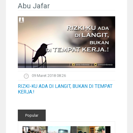
Pelangi
Abu Jafar
Galeri Foto
Ustadz
Download
Peta Lokasi
09 Maret 2018 08:26
Kontak
RIZKI-KU ADA DI LANGIT, BUKAN DI TEMPAT
KERJA.!
Popular