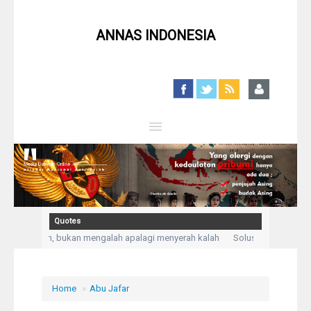
ANNAS INDONESIA
Close
Home
Profil
Quotes
Kepasrahan, bukan mengalah apalagi menyerah kalah
Solusi untuk setiap 
Berita
da Allah aku mengadukan kesusahan dan kesedihanku.” (Q,S Yusuf: 86)
Ke
Syiah
Home
»
Abu Jafar