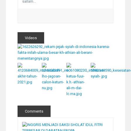
sallam...
Videos
Comments