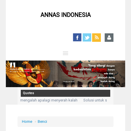
ANNAS INDONESIA
Close
Home
Profil
Quotes
n, bukan mengalah apalagi menyerah kalah
Solusi untuk setiap masalah a
Berita
aku mengadukan kesusahan dan kesedihanku.” (Q,S Yusuf: 86)
Kegelisahan 
Syiah
Home
»
Benci