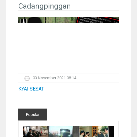
Pelangi
Cadangpinggan
Galeri Foto
Ustadz
Download
Peta Lokasi
03 November 2021 08:14
Kontak
KYAI SESAT
Popular