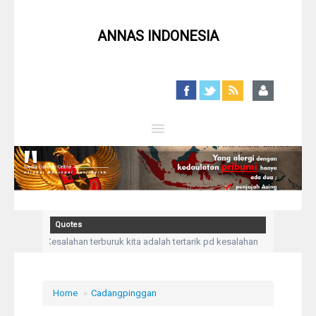
ANNAS INDONESIA
Close
Home
Profil
Quotes
tighfar
Kesalahan terburuk kita adalah tertarik pd kesalahan orang lain
Berita
mulai
Syiah
Home
»
Cadangpinggan