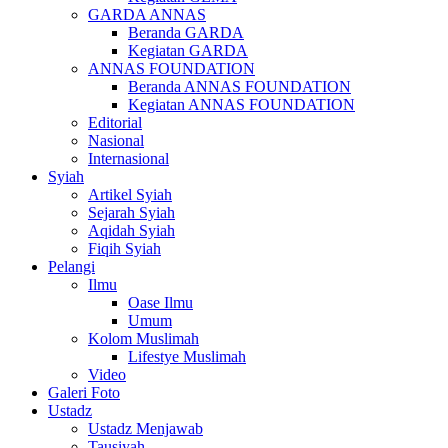
GARDA ANNAS
Beranda GARDA
Kegiatan GARDA
ANNAS FOUNDATION
Beranda ANNAS FOUNDATION
Kegiatan ANNAS FOUNDATION
Editorial
Nasional
Internasional
Syiah
Artikel Syiah
Sejarah Syiah
Aqidah Syiah
Fiqih Syiah
Pelangi
Ilmu
Oase Ilmu
Umum
Kolom Muslimah
Lifestye Muslimah
Video
Galeri Foto
Ustadz
Ustadz Menjawab
Tausiyah