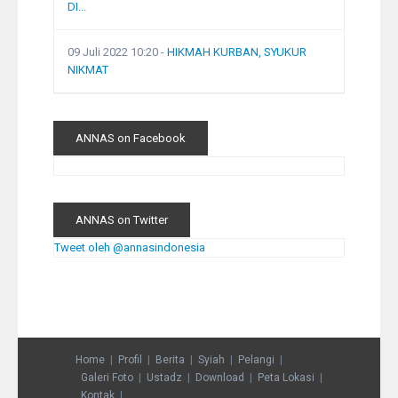
DI...
09 Juli 2022 10:20
-
HIKMAH KURBAN, SYUKUR
NIKMAT
ANNAS on Facebook
ANNAS on Twitter
Tweet oleh @annasindonesia
Home
Profil
Berita
Syiah
Pelangi
Galeri Foto
Ustadz
Download
Peta Lokasi
Kontak