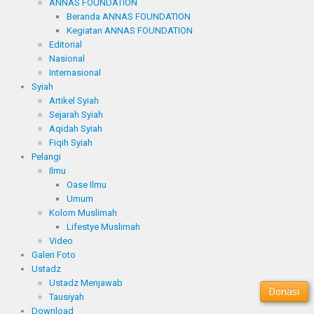
ANNAS FOUNDATION
Beranda ANNAS FOUNDATION
Kegiatan ANNAS FOUNDATION
Editorial
Nasional
Internasional
Syiah
Artikel Syiah
Sejarah Syiah
Aqidah Syiah
Fiqih Syiah
Pelangi
Ilmu
Oase Ilmu
Umum
Kolom Muslimah
Lifestye Muslimah
Video
Galeri Foto
Ustadz
Ustadz Menjawab
Donasi
Tausiyah
Download