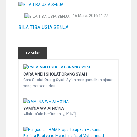
Pelangi
16 Maret 2016 11:27
Galeri Foto
BILA TIBA USIA SENJA
Ustadz
Popular
Download
Peta Lokasi
CARA ANEH SHOLAT ORANG SYIAH
Cara Sholat Orang Syiah Syiah mengamalkan ajaran
yang berbeda dari...
Kontak
SAMI'NA WA ATHO'NA
Allah Ta'ala berfirman: إِنَّمَا كَانَ...