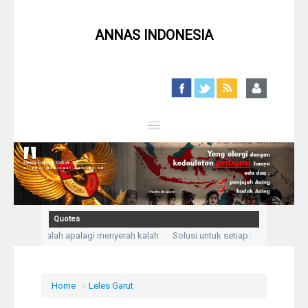
ANNAS INDONESIA
Close
Home
Profil
Quotes
kan mengalah apalagi menyerah kalah
Solusi untuk setiap masalah adalah
Berita
engadukan kesusahan dan kesedihanku.” (Q,S Yusuf: 86)
Kegelisahan akan 
Syiah
Home
»
Leles Garut