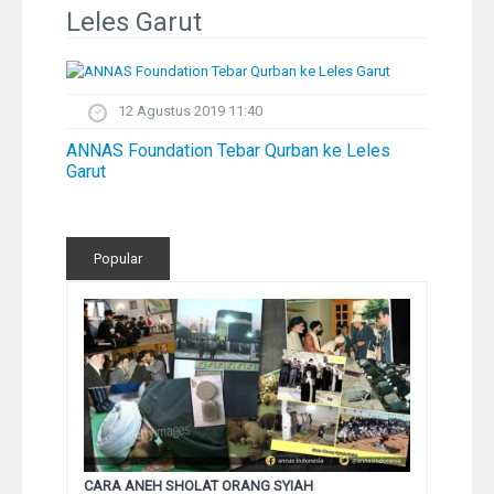
Pelangi
Leles Garut
Galeri Foto
12 Agustus 2019 11:40
Ustadz
ANNAS Foundation Tebar Qurban ke Leles
Garut
Download
Peta Lokasi
Popular
Kontak
CARA ANEH SHOLAT ORANG SYIAH