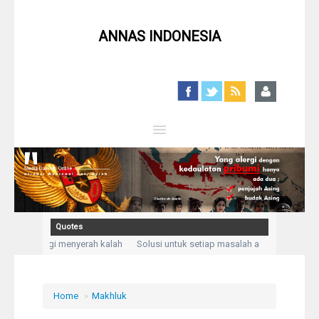
ANNAS INDONESIA
Close
Home
Profil
Quotes
lah apalagi menyerah kalah
Solusi untuk setiap masalah adalah dengan Sa
Berita
kesusahan dan kesedihanku.” (Q,S Yusuf: 86)
Kegelisahan akan hilang saa
Syiah
Home
»
Makhluk