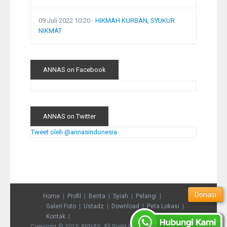
09 Juli 2022 10:20
-
HIKMAH KURBAN, SYUKUR
NIKMAT
ANNAS on Facebook
ANNAS on Twitter
Tweet oleh @annasindonesia
Donasi
Home
Profil
Berita
Syiah
Pelangi
Galeri Foto
Ustadz
Download
Peta Lokasi
Kontak
Copyright © 2015 ANNAS. All Right Reserved