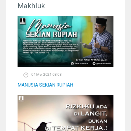
Pelangi
Makhluk
Galeri Foto
Ustadz
Download
Peta Lokasi
04 Mei 2021 08:08
Kontak
MANUSIA SEKIAN RUPIAH