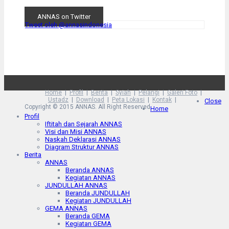
ANNAS on Twitter
Tweet oleh @annasindonesia
Home
Profil
Berita
Syiah
Pelangi
Galeri Foto
Ustadz
Download
Peta Lokasi
Kontak
Close
Copyright © 2015 ANNAS. All Right Reserved
Home
Profil
Iftitah dan Sejarah ANNAS
Visi dan Misi ANNAS
Naskah Deklarasi ANNAS
Diagram Struktur ANNAS
Berita
ANNAS
Beranda ANNAS
Kegiatan ANNAS
JUNDULLAH ANNAS
Beranda JUNDULLAH
Kegiatan JUNDULLAH
GEMA ANNAS
Beranda GEMA
Kegiatan GEMA