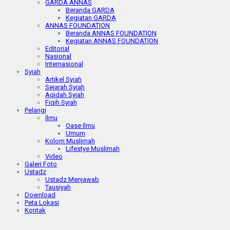
GARDA ANNAS
Beranda GARDA
Kegiatan GARDA
ANNAS FOUNDATION
Beranda ANNAS FOUNDATION
Kegiatan ANNAS FOUNDATION
Editorial
Nasional
Internasional
Syiah
Artikel Syiah
Sejarah Syiah
Aqidah Syiah
Fiqih Syiah
Pelangi
Ilmu
Oase Ilmu
Umum
Kolom Muslimah
Lifestye Muslimah
Video
Galeri Foto
Ustadz
Ustadz Menjawab
Tausiyah
Download
Peta Lokasi
Kontak