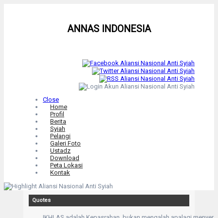
ANNAS INDONESIA
Close
Home
Profil
Berita
Syiah
Pelangi
Galeri Foto
Ustadz
Download
Peta Lokasi
Kontak
Quotes
IKHLAS adalah Kepasrahan, bukan mengalah apalagi menyera