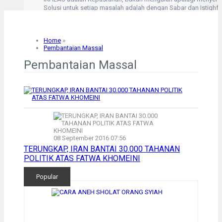
Solusi untuk setiap masalah adalah dengan Sabar dan Istighfa
Kesalahan terburuk kita adalah tertarik pd kesalahan orang lai
“Hanyalah kepada Allah aku mengadukan kesusahan dan kesed
Kegelisahan akan hilang saat shalat dimulai
Home
»
IKHLAS adalah Kepasrahan, bukan mengalah apalagi menyera
Pembantaian Massal
Solusi untuk setiap masalah adalah dengan Sabar dan Istighfa
Pembantaian Massal
08 September 2016 07:56
TERUNGKAP, IRAN BANTAI 30.000 TAHANAN
POLITIK ATAS FATWA KHOMEINI
Popular