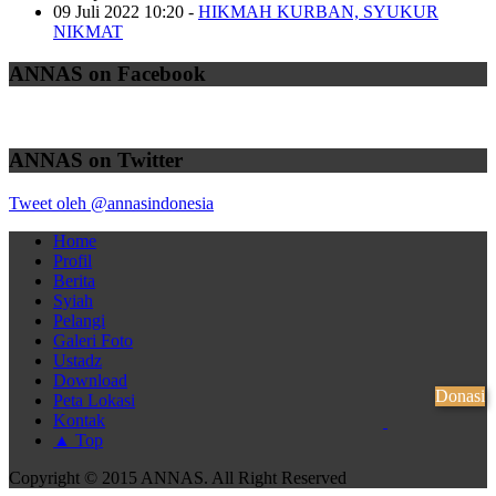
09 Juli 2022 10:20
-
HIKMAH KURBAN, SYUKUR
NIKMAT
ANNAS on Facebook
ANNAS on Twitter
Tweet oleh @annasindonesia
Home
Profil
Berita
Syiah
Pelangi
Galeri Foto
Ustadz
Download
Donasi
Peta Lokasi
Kontak
▲ Top
Copyright © 2015 ANNAS. All Right Reserved