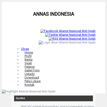
ANNAS INDONESIA
Close
Home
Profil
Berita
Syiah
Pelangi
Galeri Foto
Ustadz
Download
Peta Lokasi
Kontak
Quotes
IKHLAS adalah Kepasrahan, bukan mengalah apalagi