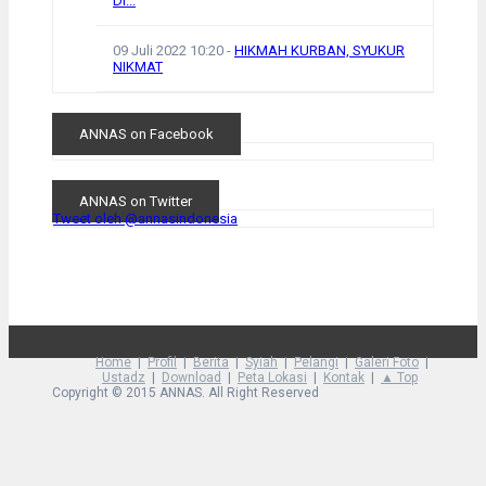
DI...
09 Juli 2022 10:20
-
HIKMAH KURBAN, SYUKUR
NIKMAT
ANNAS on Facebook
ANNAS on Twitter
Tweet oleh @annasindonesia
Home
Profil
Berita
Syiah
Pelangi
Galeri Foto
Ustadz
Download
Peta Lokasi
Kontak
▲ Top
Copyright © 2015 ANNAS. All Right Reserved