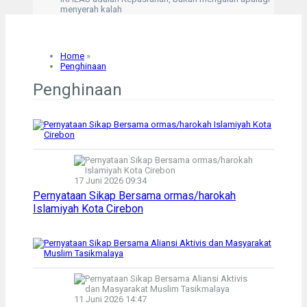
menyerah kalah
Solusi untuk setiap masalah adalah dengan Sabar
dan Istighfar
Kesalahan terburuk kita adalah tertarik pd kesalahan
orang lain
Home
»
“Hanyalah kepada Allah aku mengadukan kesusahan
Penghinaan
dan kesedihanku.” (Q,S Yusuf: 86)
Penghinaan
Kegelisahan akan hilang saat shalat dimulai
17 Juni 2026 09:34
Pernyataan Sikap Bersama ormas/harokah
Islamiyah Kota Cirebon
11 Juni 2026 14:47