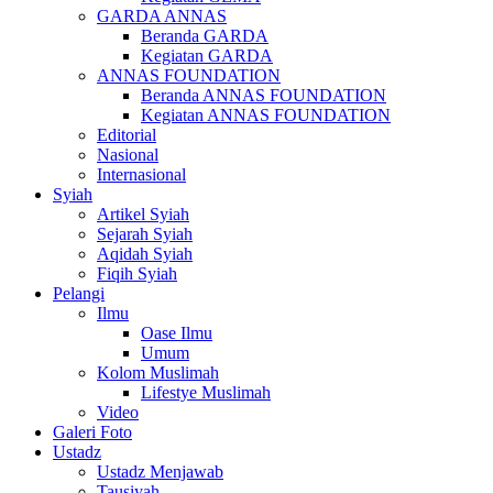
GARDA ANNAS
Beranda GARDA
Kegiatan GARDA
ANNAS FOUNDATION
Beranda ANNAS FOUNDATION
Kegiatan ANNAS FOUNDATION
Editorial
Nasional
Internasional
Syiah
Artikel Syiah
Sejarah Syiah
Aqidah Syiah
Fiqih Syiah
Pelangi
Ilmu
Oase Ilmu
Umum
Kolom Muslimah
Lifestye Muslimah
Video
Galeri Foto
Ustadz
Ustadz Menjawab
Tausiyah