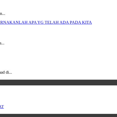
n...
...
d di...
AT