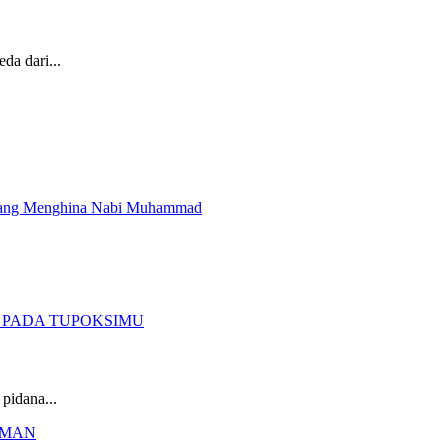
da dari...
pidana...