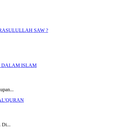
upan...
 Di...