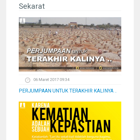
Pelangi
Sekarat
Galeri Foto
Ustadz
Download
Peta Lokasi
06 Maret 2017 09:34
Kontak
PERJUMPAAN UNTUK TERAKHIR KALINYA ..