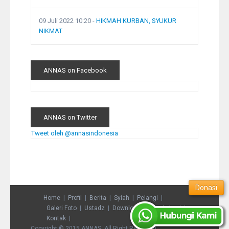
09 Juli 2022 10:20
-
HIKMAH KURBAN, SYUKUR
NIKMAT
ANNAS on Facebook
ANNAS on Twitter
Tweet oleh @annasindonesia
Donasi
Home
Profil
Berita
Syiah
Pelangi
Galeri Foto
Ustadz
Download
Peta Lokasi
Kontak
Copyright © 2015 ANNAS. All Right Reserved