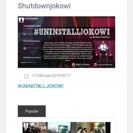
Pelangi
Shutdownjokowi
Galeri Foto
Ustadz
Download
Peta Lokasi
17 Februari 2019 09:17
Kontak
#UNINSTALLJOKOWI
Popular