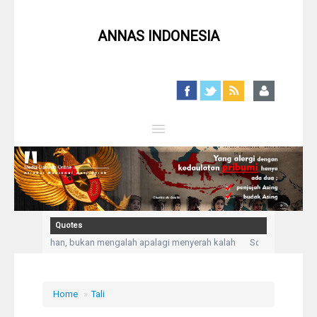
ANNAS INDONESIA
Close
Home
Profil
Quotes
h Kepasrahan, bukan mengalah apalagi menyerah kalah
Solusi untuk seti
Berita
pada Allah aku mengadukan kesusahan dan kesedihanku.” (Q,S Yusuf: 86)
Syiah
Home
»
Tali