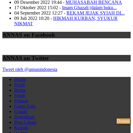
09 Desember 2022 19:44
-
MUHASABAH BENCANA
17 Oktober 2022 15:02
-
Imam Ghazali (dalam buku...
04 September 2022 12:27
-
REKAM JEJAK SYIAH DI...
09 Juli 2022 10:20
-
HIKMAH KURBAN, SYUKUR
NIKMAT
ANNAS on Facebook
ANNAS on Twitter
Tweet oleh @annasindonesia
Home
Profil
Berita
Syiah
Pelangi
Galeri Foto
Ustadz
Download
Donasi
Peta Lokasi
Kontak
▲ Top