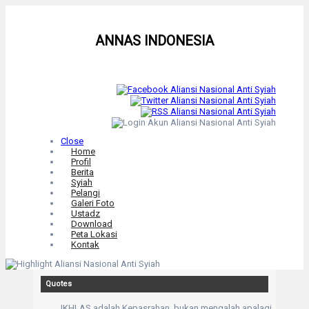
ANNAS INDONESIA
Close
Home
Profil
Berita
Syiah
Pelangi
Galeri Foto
Ustadz
Download
Peta Lokasi
Kontak
Quotes
IKHLAS adalah Kepasrahan, bukan mengalah apalagi