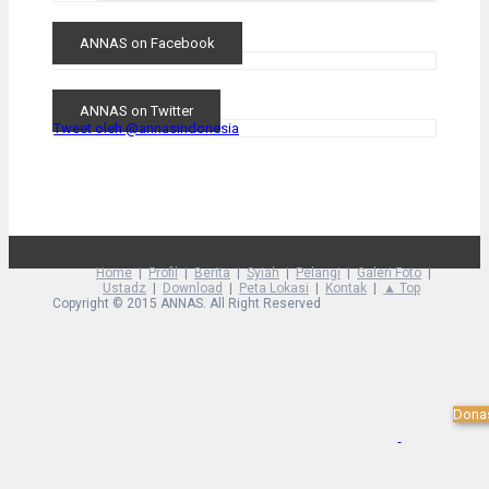
ANNAS on Facebook
ANNAS on Twitter
Tweet oleh @annasindonesia
Home
Profil
Berita
Syiah
Pelangi
Galeri Foto
Ustadz
Download
Peta Lokasi
Kontak
▲ Top
Copyright © 2015 ANNAS. All Right Reserved
Dona