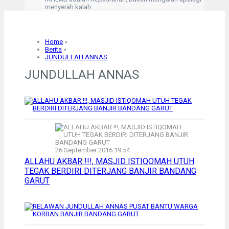
menyerah kalah
Solusi untuk setiap masalah adalah dengan Sabar
dan Istighfar
Kesalahan terburuk kita adalah tertarik pd kesalahan
orang lain
Home
»
“Hanyalah kepada Allah aku mengadukan kesusahan
Berita
»
dan kesedihanku.” (Q,S Yusuf: 86)
JUNDULLAH ANNAS
Kegelisahan akan hilang saat shalat dimulai
JUNDULLAH ANNAS
26 September 2016 19:54
ALLAHU AKBAR !!!, MASJID ISTIQOMAH UTUH
TEGAK BERDIRI DITERJANG BANJIR BANDANG
GARUT