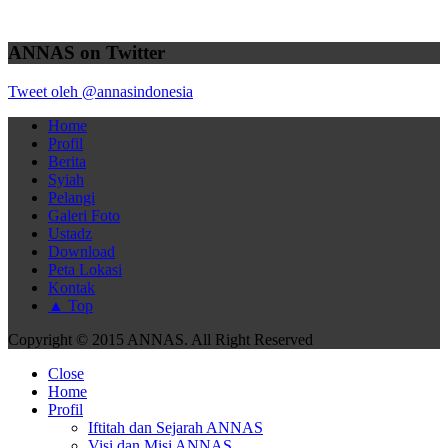
ANNAS on Twitter
Tweet oleh @annasindonesia
Home
Profil
Berita
Syiah
Pelangi
Galeri Foto
Ustadz
Download
Peta Lokasi
Kontak
▲ Top
Copyright © 2015 ANNAS. All Right Reserved
Close
Home
Profil
Iftitah dan Sejarah ANNAS
Visi dan Misi ANNAS