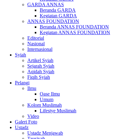
GARDA ANNAS
Beranda GARDA
Kegiatan GARDA
ANNAS FOUNDATION
Beranda ANNAS FOUNDATION
Kegiatan ANNAS FOUNDATION
Editorial
Nasional
Internasional
Syiah
Artikel Syiah
Sejarah Syiah
Aqidah Syiah
Fiqih Syiah
Pelangi
Ilmu
Oase Ilmu
Umum
Kolom Muslimah
Lifestye Muslimah
Video
Galeri Foto
Ustadz
Ustadz Menjawab
Tausiyah