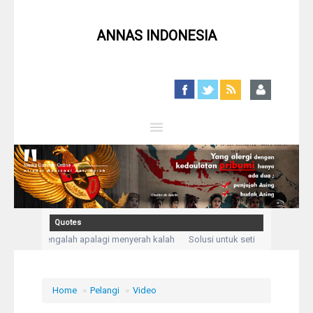
ANNAS INDONESIA
Close
Home
Profil
Quotes
bukan mengalah apalagi menyerah kalah
Solusi untuk setiap masalah adal
Berita
 mengadukan kesusahan dan kesedihanku.” (Q,S Yusuf: 86)
Kegelisahan aka
Syiah
Home
»
Pelangi
»
Video