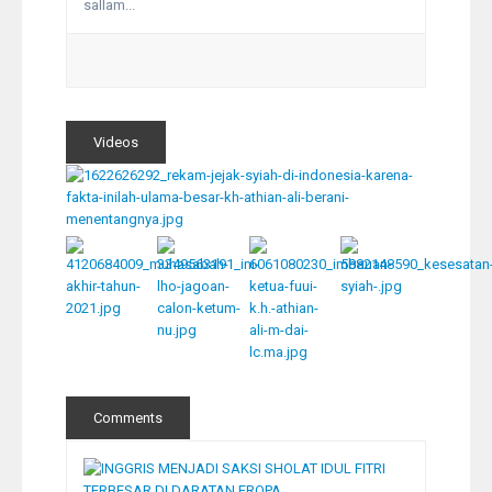
sallam...
Videos
Comments