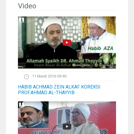
Pelangi
Video
Galeri Foto
Ustadz
Download
Peta Lokasi
11 Maret 2016 09:40
Kontak
HABIB ACHMAD ZEIN ALKAF KOREKSI
PROF.AHMAD AL-THAYYIB