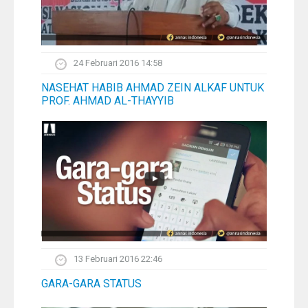
24 Februari 2016 14:58
NASEHAT HABIB AHMAD ZEIN ALKAF UNTUK
PROF. AHMAD AL-THAYYIB
13 Februari 2016 22:46
GARA-GARA STATUS