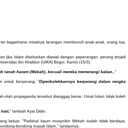
turan bagaimana misalnya larangan membunuh anak-anak, orang tua,
pan jika Islam disebarkan diawali dengan peperangan, perang terjadi
niversitas Ibn Khaldun (UIKA) Bogor, Kamis (15/3).
 di tanah haram (Mekah), kecuali mereka memerangi kalian..
"
n untuk berperang. "
Diperbolehkannya berperang dalam rangka
ah-olah propaganda tersebut dianggap benar. Umat Islam tidak boleh
hati,
" tambah Kyai Didin.
ng keluar. "Padahal kaum musyirikin Mekah sudah tidak berdaya,
rbondong-bondong masuk Islam," tandasnya.