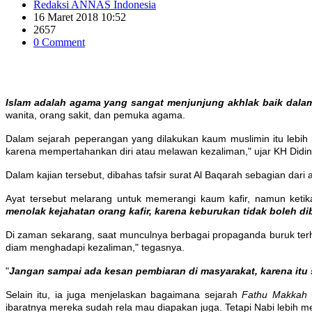
Redaksi ANNAS Indonesia
16 Maret 2018 10:52
2657
0 Comment
Islam adalah agama yang sangat menjunjung akhlak baik dal
wanita, orang sakit, dan pemuka agama.
Dalam sejarah peperangan yang dilakukan kaum muslimin itu lebi
karena mempertahankan diri atau melawan kezaliman," ujar KH Didin Ha
Dalam kajian tersebut, dibahas tafsir surat Al Baqarah sebagian dari
Ayat tersebut melarang untuk memerangi kaum kafir, namun ketik
menolak kejahatan orang kafir, karena keburukan tidak boleh di
Di zaman sekarang, saat munculnya berbagai propaganda buruk terha
diam menghadapi kezaliman," tegasnya.
"
Jangan sampai ada kesan pembiaran di masyarakat, karena itu 
Selain itu, ia juga menjelaskan bagaimana sejarah
Fathu Makkah
(
ibaratnya mereka sudah rela mau diapakan juga. Tetapi Nabi lebi