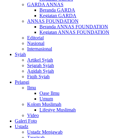
GARDA ANNAS
Beranda GARDA
Kegiatan GARDA
ANNAS FOUNDATION
Beranda ANNAS FOUNDATION
Kegiatan ANNAS FOUNDATION
Editorial
Nasional
Internasional
Syiah
Artikel Syiah
Sejarah Syiah
Aqidah Syiah
Fiqih Syiah
Pelangi
Ilmu
Oase Ilmu
Umum
Kolom Muslimah
Lifestye Muslimah
Video
Galeri Foto
Ustadz
Ustadz Menjawab
Tausiyah