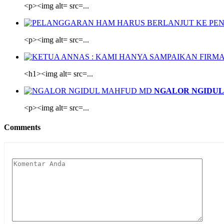
<p><img alt= src=...
<p><img alt= src=...
<h1><img alt= src=...
NGALOR NGIDUL
<p><img alt= src=...
Comments