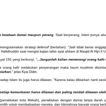
am keadaan damai maupun perang
. Saat berperang, Islam punya a
h mengutamakan strategi
defensif
(bertahan). "Jadi tidak benar angga
fidhuddin saat mengisi kajian tafsir ayat ahkam di Masjid Al Hijri II U
 ayat 191 yang berbunyi,
"
...Janganlah kalian memerangi orang kafir
a orang kafir melakukan penyerangan maka kaum muslimin diizinka
biarkan
," jelas Kyai Didin.
dap Islam itu juga harus dilawan. "Karena kalau dibiarkan nanti seol
setiap kemunkaran harus dilawan dan paling rendah dilawan oleh 
penaklukan kota Mekah), penaklukan dengan damai tanpa darah ya
h memilih untuk membebaskan mereka, dan hikmahnya banyak orang be