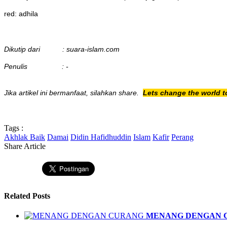
red: adhila
Dikutip dari : suara-islam.com
Penulis : -
Jika artikel ini bermanfaat, silahkan share.
Lets change the world t
Tags :
Akhlak Baik
Damai
Didin Hafidhuddin
Islam
Kafir
Perang
Share Article
Related Posts
MENANG DENGAN 