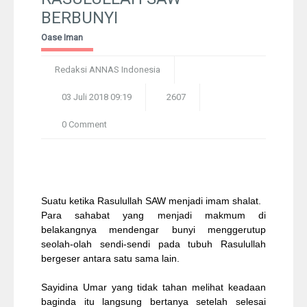
BERBUNYI
Pelangi
Oase Iman
Galeri Foto
Redaksi ANNAS Indonesia
Ustadz
03 Juli 2018 09:19
2607
0 Comment
Download
Peta Lokasi
Kontak
Suatu ketika Rasulullah SAW menjadi imam shalat.
Para sahabat yang menjadi makmum di
belakangnya mendengar bunyi menggerutup
seolah-olah sendi-sendi pada tubuh Rasulullah
bergeser antara satu sama lain.
Sayidina Umar yang tidak tahan melihat keadaan
baginda itu langsung bertanya setelah selesai