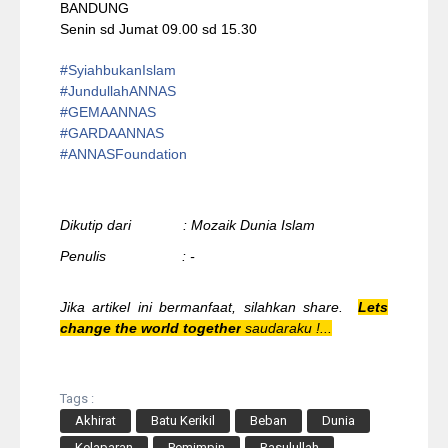
BANDUNG
Senin sd Jumat 09.00 sd 15.30
#
SyiahbukanIslam
#
JundullahANNAS
#
GEMAANNAS
#
GARDAANNAS
#
ANNASFoundation
Dikutip dari : Mozaik Dunia Islam
Penulis : -
Jika artikel ini bermanfaat, silahkan share.
Lets
change the world together
saudaraku !...
Tags :
Akhirat
Batu Kerikil
Beban
Dunia
Kelaparan
Pemimpin
Rasulullah