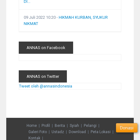
DI...
09 Juli 2022 10:20
-
HIKMAH KURBAN, SYUKUR
NIKMAT
ANNAS on Facebook
ANNAS on Twitter
Tweet oleh @annasindonesia
Home
Profil
Berita
Syiah
Pelangi
Donasi
Galeri Foto
Ustadz
Download
Peta Lokasi
Kontak