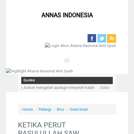
ANNAS INDONESIA
Close
Quotes
Home
Kepasrahan, bukan mengalah apalagi menyerah kalah
Solusi untuk setiap 
da Allah aku mengadukan kesusahan dan kesedihanku.” (Q,S Yusuf: 86)
Keg
Profil
Home
»
Pelangi
»
Ilmu
»
Oase Iman
Berita
KETIKA PERUT
Syiah
RASULULLAH SAW