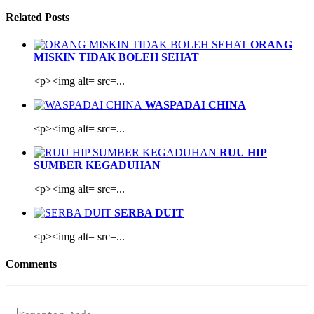
Related Posts
ORANG
MISKIN TIDAK BOLEH SEHAT
<p><img alt= src=...
WASPADAI CHINA
<p><img alt= src=...
RUU HIP
SUMBER KEGADUHAN
<p><img alt= src=...
SERBA DUIT
<p><img alt= src=...
Comments