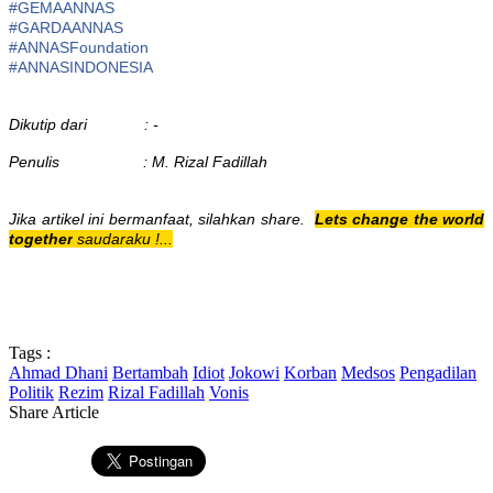
#
GEMAANNAS
#
GARDAANNAS
#
ANNASFoundation
#ANNASINDONESIA
Dikutip dari : -
Penulis : M. Rizal Fadillah
Jika artikel ini bermanfaat, silahkan share.
Lets change the world
together
saudaraku !...
Tags :
Ahmad Dhani
Bertambah
Idiot
Jokowi
Korban
Medsos
Pengadilan
Politik
Rezim
Rizal Fadillah
Vonis
Share Article