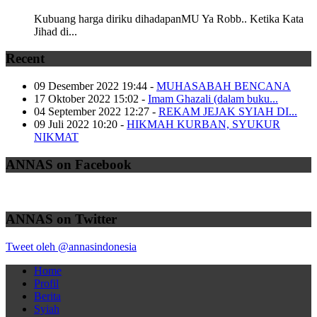
Kubuang harga diriku dihadapanMU Ya Robb.. Ketika Kata
Jihad di...
Recent
09 Desember 2022 19:44
-
MUHASABAH BENCANA
17 Oktober 2022 15:02
-
Imam Ghazali (dalam buku...
04 September 2022 12:27
-
REKAM JEJAK SYIAH DI...
09 Juli 2022 10:20
-
HIKMAH KURBAN, SYUKUR
NIKMAT
ANNAS on Facebook
ANNAS on Twitter
Tweet oleh @annasindonesia
Home
Profil
Berita
Syiah