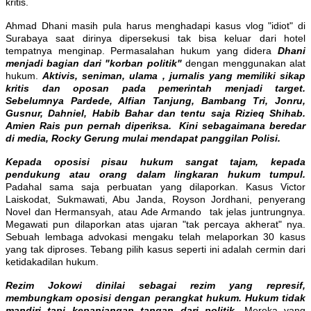
kritis.
Ahmad Dhani masih pula harus menghadapi kasus vlog "idiot" di
Surabaya saat dirinya dipersekusi tak bisa keluar dari hotel
tempatnya menginap. Permasalahan hukum yang didera
Dhani
menjadi bagian dari "korban politik"
dengan menggunakan alat
hukum.
Aktivis, seniman, ulama , jurnalis yang memiliki sikap
kritis dan oposan pada pemerintah menjadi target.
Sebelumnya Pardede, Alfian Tanjung, Bambang Tri, Jonru,
Gusnur, Dahniel, Habib Bahar dan tentu saja Rizieq Shihab.
Amien Rais pun pernah diperiksa. Kini sebagaimana beredar
di media, Rocky Gerung mulai mendapat panggilan Polisi.
Kepada oposisi pisau hukum sangat tajam, kepada
pendukung atau orang dalam lingkaran hukum tumpul.
Padahal sama saja perbuatan yang dilaporkan. Kasus Victor
Laiskodat, Sukmawati, Abu Janda, Royson Jordhani, penyerang
Novel dan Hermansyah, atau Ade Armando tak jelas juntrungnya.
Megawati pun dilaporkan atas ujaran "tak percaya akherat" nya.
Sebuah lembaga advokasi mengaku telah melaporkan 30 kasus
yang tak diproses. Tebang pilih kasus seperti ini adalah cermin dari
ketidakadilan hukum.
Rezim Jokowi dinilai sebagai rezim yang represif,
membungkam oposisi dengan perangkat hukum. Hukum tidak
mandiri tapi kepanjangan tangan dari politik.
Mereka yang