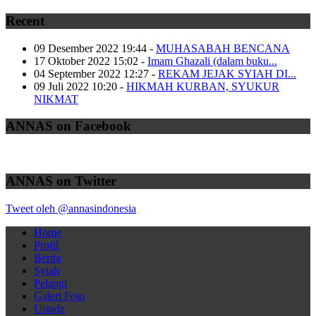
Recent
09 Desember 2022 19:44
-
MUHASABAH BENCANA
17 Oktober 2022 15:02
-
Imam Ghazali (dalam buku...
04 September 2022 12:27
-
REKAM JEJAK SYIAH DI...
09 Juli 2022 10:20
-
HIKMAH KURBAN, SYUKUR
NIKMAT
ANNAS on Facebook
ANNAS on Twitter
Tweet oleh @annasindonesia
Home
Profil
Berita
Syiah
Pelangi
Galeri Foto
Ustadz